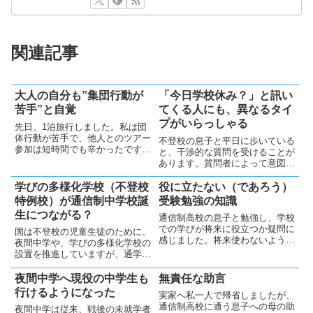
関連記事
大人の自分も”集団行動が
「今日学校休み？」と訊い
苦手”と自覚
てくる人にも、異なるタイ
プがいらっしゃる
先日、1泊旅行しました。私は団
体行動が苦手で、他人とのツアー
不登校の息子と平日に歩いている
参加は短時間でも辛かったです。
と、干渉的な質問を受けることが
不登校の子供達も同じ気持ちかと
あります。質問者によって意図が
考えさせられました。
異なり、単なる疑問から情報収集
まで様々あることが分かりまし
学びの多様化学校（不登校
役に立たない（であろう）
た。
特例校）が通信制中学校誕
受験勉強の知識
生につながる？
通信制高校の息子と勉強し、学校
での学びが将来に役立つか疑問に
国は不登校の児童生徒のために、
感じました。将来使わないような
夜間中学や、学びの多様化学校の
知識での競争よりも、個人の能力
設置を推進していますが、通学が
が評価される社会に向けて教育が
困難な生徒も多くいます。オンラ
変わる必要性を感じます。
イン授業の活用が進めば、通信制
夜間中学へ現役の中学生も
無責任な助言
中学の公認への道が開ける可能性
行けるようになった
実家へ私一人で帰省しましたが、
があり、遠方の生徒にも学習機会
通信制高校に通う息子への母の助
夜間中学は従来、戦後の未就学者
が広がるでしょう。