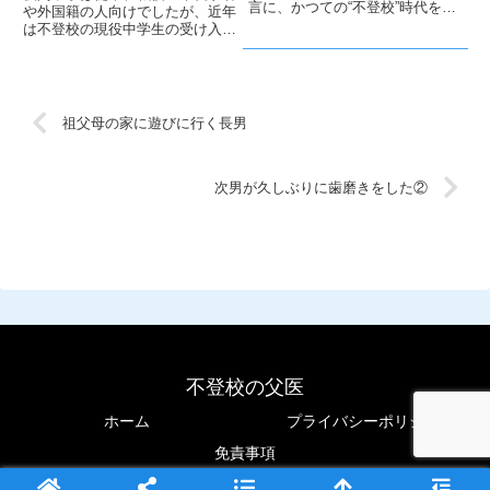
言に、かつての“不登校”時代を思
や外国籍の人向けでしたが、近年
い出しました。私は息子の状態を
は不登校の現役中学生の受け入れ
考えながら接していますが、その
も進んでいます。文科省の通知に
苦しさは母には伝わりにくく、改
より正式に認められ、選択肢が広
めて母との適度な距離感の大切さ
がりました。
を感じました。
祖父母の家に遊びに行く長男
次男が久しぶりに歯磨きをした②
不登校の父医
ホーム
プライバシーポリシー
免責事項