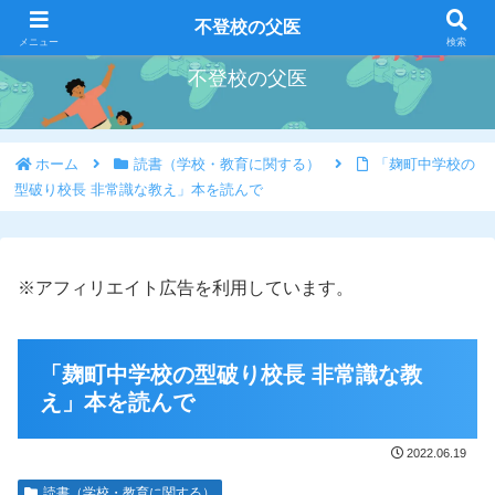
好きな事を好きな時にやろう
不登校の父医
メニュー
検索
不登校の父医
ホーム
読書（学校・教育に関する）
「麹町中学校の
型破り校長 非常識な教え」本を読んで
※アフィリエイト広告を利用しています。
「麹町中学校の型破り校長 非常識な教
え」本を読んで
2022.06.19
読書（学校・教育に関する）