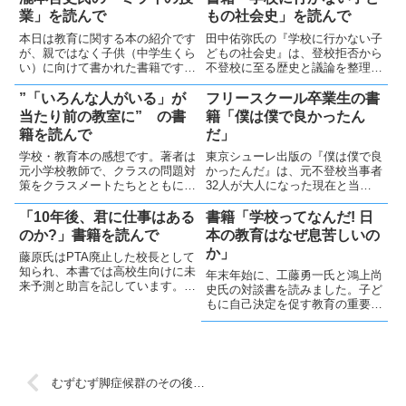
業」を読んで
もの社会史」を読んで
本日は教育に関する本の紹介です
田中佑弥氏の『学校に行かない子
が、親ではなく子供（中学生くら
どもの社会史』は、登校拒否から
い）に向けて書かれた書籍です。
不登校に至る歴史と議論を整理し
著者について本書著者である瀧本
た一冊です。数十年前から続く課
哲史氏の本は、このほか何冊も読
題が今も変わらぬ現状を示し、今
”「いろんな人がいる」が
フリースクール卒業生の書
みました。非常に鋭い指摘を論理
後の支援の在り方を考える上で多
当たり前の教室に” の書
籍「僕は僕で良かったん
的にされるので納得できることが
くの示唆を与えてくれます。
籍を読んで
だ」
多く、また、鼓舞される感覚に
な...
学校・教育本の感想です。著者は
東京シューレ出版の『僕は僕で良
元小学校教師で、クラスの問題対
かったんだ』は、元不登校当事者
策をクラスメートたちとともに考
32人が大人になった現在と当時
えながらトライした状況が書かれ
の思いを語る貴重な記録で、子ど
ています。義務教育の本質が見え
もの居場所の意義や支援の在り方
「10年後、君に仕事はある
書籍「学校ってなんだ! 日
る本です。
を考えさせられる1冊です
のか?」書籍を読んで
本の教育はなぜ息苦しいの
か」
藤原氏はPTA廃止した校長として
知られ、本書では高校生向けに未
年末年始に、工藤勇一氏と鴻上尚
来予測と助言を記しています。情
史氏の対談書を読みました。子ど
報処理・編集能力の重要性や、個
もに自己決定を促す教育の重要性
性を活かす就職活動などを提案さ
と、現行の学校教育が抱える課題
れています。
を示し、少しずつでも良い学びを
実現していく必要性を感じまし
た。
むずむず脚症候群のその後…