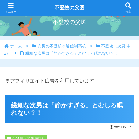
好きな事を好きな時にやろう
不登校の父医
メニュー
検索
不登校の父医
ホーム
次男の不登校＆通信制高校
不登校（次男 中
2）
繊細な次男は「静かすぎる」とむしろ眠れない？！
※アフィリエイト広告を利用しています。
繊細な次男は「静かすぎる」とむしろ眠
れない？！
2023.12.17
不登校（次男 中2）