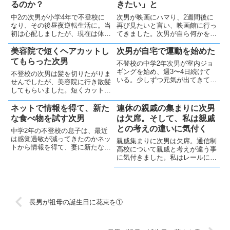
るのか？
きたい」と
中2の次男が小学4年で不登校に
次男が映画にハマり、2週間後に
なり、その後昼夜逆転生活に。当
再び見たいと言い、映画館に行っ
初は心配しましたが、現在は体調
てきました。次男が自ら何かをや
に問題ありません。理由は不明で
ろうとしている時には、できるだ
すがOKと思ってます😊
けサポートしたいと思っていま
美容院で短くヘアカットし
次男が自宅で運動を始めた
す。
てもらった次男
不登校の中学2年次男が室内ジョ
ギングを始め、週3〜4日続けて
不登校の次男は髪を切りたがりま
いる。少しずつ元気が出てきて、
せんでしたが、美容院に行き散髪
ドライブに出かけたりもしてい
してもらいました。短くカットし
る。少し元気が貯まってきた様で
てもらう気持ちになったことと、
す。
美容師さんとの会話もできたよう
ネットで情報を得て、新た
連休の親戚の集まりに次男
で良かったです
な食べ物を試す次男
は欠席。そして、私は親戚
との考えの違いに気付く
中学2年の不登校の息子は、最近
は感覚過敏が減ってきたのかネッ
親戚集まりに次男は欠席。通信制
トから情報を得て、妻に新たな食
高校について親戚と考えが違う事
べ物のリクエストを時々している
に気付きました。私はレールに固
ようです。先日は好みの味ではな
執せず合理的に考えるようになっ
かったようですが、良い経験の一
たと改めて実感しました
つになったと思います。
長男が祖母の誕生日に花束を①