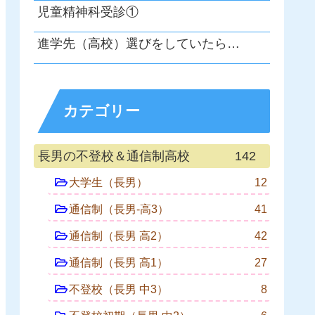
児童精神科受診①
進学先（高校）選びをしていたら…
カテゴリー
長男の不登校＆通信制高校
142
大学生（長男）
12
通信制（長男-高3）
41
通信制（長男 高2）
42
通信制（長男 高1）
27
不登校（長男 中3）
8