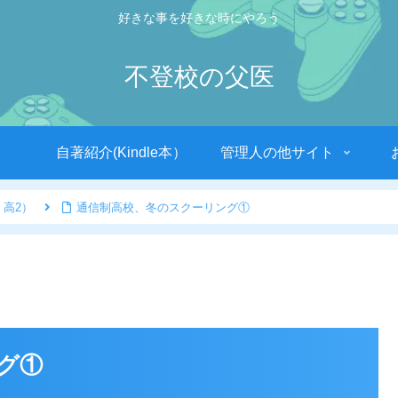
好きな事を好きな時にやろう
不登校の父医
自著紹介(Kindle本）
管理人の他サイト
 高2）
通信制高校、冬のスクーリング①
グ①