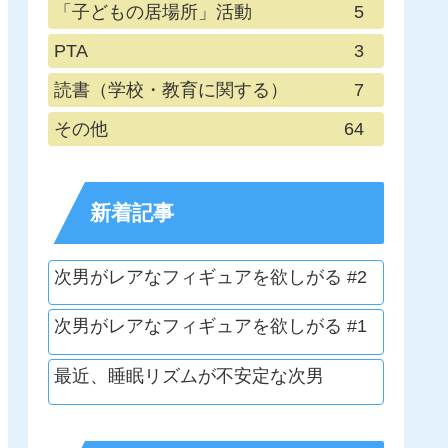
「子どもの居場所」活動
5
PTA
3
読書（学校・教育に関する）
7
その他
64
新着記事
次男がレアなフィギュアを欲しがる #2
次男がレアなフィギュアを欲しがる #1
最近、睡眠リズムが不安定な次男