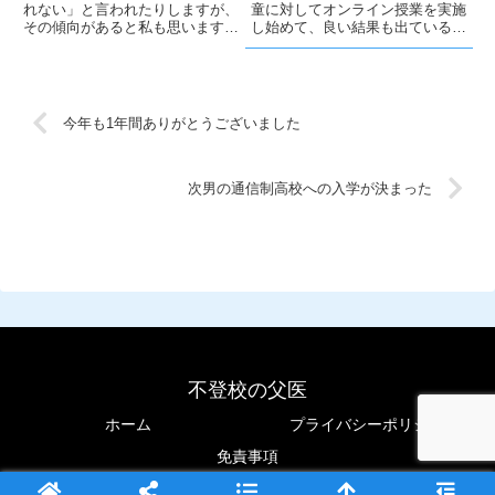
れない」と言われたりしますが、
童に対してオンライン授業を実施
その傾向があると私も思います。
し始めて、良い結果も出ている様
そして、「『日本の失敗を許さな
です。通信制教育の導入に近く、
い文化』は、子供時代に身につけ
義務教育に新しい学びのスタイル
てしまう」と思います。それは、
を広げるかもしれません。
学校でもそうですし、スポーツク
ラブでも。サッカーでシュートを
今年も1年間ありがとうございました
外すと大人が怒るから、怒られな
い無難なパスをする。
次男の通信制高校への入学が決まった
不登校の父医
ホーム
プライバシーポリシー
免責事項