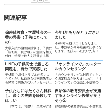
関連記事
偏差値教育・学歴社会の一
今年1年ありがとうござい
番の弊害（子供にとって
ました
の）
令和4年も残り二日となりまし
た。本投稿が今年最後の記事にな
大学入試の偏差値競争は、子供に
ります。お読みいただいた方々、
「勝ち組・負け組」の意識を植え
ありがとうございました。来年も
付け、学歴で他人を評価する風潮
ブログ続けたいと思っております
や自己肯定感の低下を招きます。
ので、宜しくお願い致します。9
過度な競争を避け、テストの結果
LINEの子供同士で起こる
『オンラインで』のスクー
か月前に始めたブログ息子二人の
を「ホドホドに褒める」くらいが
問題を、自分で実感した
ルカウンセリング
不登校をきっかけに、今年4月か
良いと思っています
ら...
子供間でLINEトラブルが多いよ
「カウンセリングは対面で」とい
うですが、私自身も仕事関係者か
う固定観念がありましたが、「オ
ら頻繁に関係のないメッセージが
ンラインで」の面談は不登校の子
届くという事を経験しました。既
供に親和性が高く、今後広がるべ
読スルーが問題になることもあ
きだと思います。
子供たちにはたくさん挑戦
自治体の教育委員会が実施
り、子供達もこのようなストレス
し、多くの失敗を経験して
するオンライン授業が良さ
を感じる事を実感しました。
ほしい
そう②
「日本では、間違い・失敗が許さ
都道府県の教育委員会が不登校児