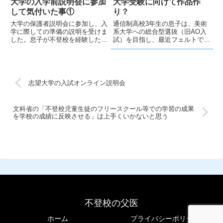
考えたいみたいですが、なかなか
大学の入学前説明会に参加
大学受験に向けて作品作
自分で調べません😒
して気付いた事①
り？
大学の保護者説明会に参加し、入
通信制高校3年生の息子は、美術
学に際しての準備の説明を受けま
系大学への総合型選抜（旧AO入
した。息子が不登校を経験したこ
試）を目指し、最近フェルトで作
とで得た「自分で考え、道を切り
品を制作しました。親は受験作品
開く力」の重要性を再認識しまし
の質を心配しつつも、本人の意志
た
を尊重しています。
志望大学の入試オンライン説明会
文科省の「不登校児童生徒のフリースクール等での学習の成果
を学校の成績に反映させる」は上手くいかないと思う
不登校の父医
ホーム
プライバシーポリシー