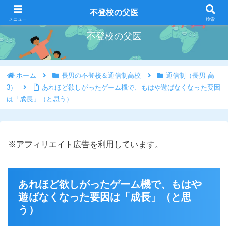
好きな事を好きな時にやろう
不登校の父医
メニュー
検索
不登校の父医
ホーム
長男の不登校＆通信制高校
通信制（長男-高
3）
あれほど欲しがったゲーム機で、もはや遊ばなくなった要因
は「成長」（と思う）
※アフィリエイト広告を利用しています。
あれほど欲しがったゲーム機で、もはや
遊ばなくなった要因は「成長」（と思
う）