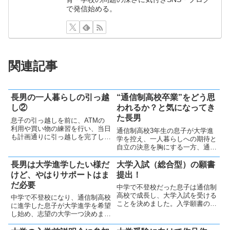
で発信始める。
関連記事
長男の一人暮らしの引っ越
“通信制高校卒業”をどう思
し②
われるか？と気になってき
た長男
息子の引っ越しを前に、ATMの
利用や買い物の練習を行い、当日
通信制高校3年生の息子が大学進
も計画通りに引っ越しを完了しま
学を控え、一人暮らしへの期待と
した。心配は尽きませんが、充実
自立の決意を胸にする一方、通信
した一人暮らしを送ってほしいで
制高校に対する世間の偏見を気に
す。
している様子。親としては「価値
長男は大学進学したい様だ
大学入試（総合型）の願書
観は人それぞれ」と伝え、大学生
けど、やはりサポートはま
提出！
活で素敵な仲間と出会えることを
だ必要
中学で不登校だった息子は通信制
願っています
高校で成長し、大学入試を受ける
中学で不登校になり、通信制高校
ことを決めました。入学願書の志
に進学した息子が大学進学を希望
望理由書を親に少し相談してきま
し始め、志望の大学一つ決めまし
したが、基本的には自分で準備し
た。本人は不安な様で第二志望も
ました。いよいよ大学入試です！