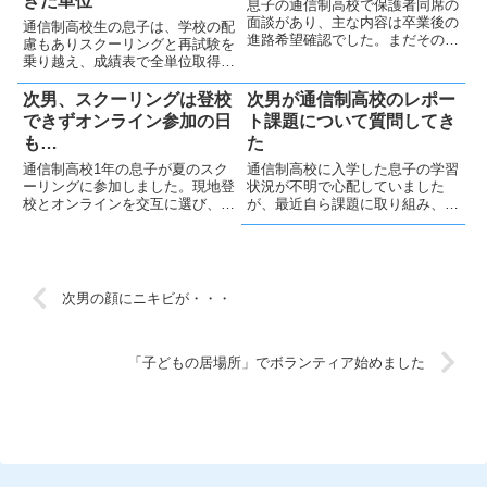
きた単位
息子の通信制高校で保護者同席の
面談があり、主な内容は卒業後の
通信制高校生の息子は、学校の配
進路希望確認でした。まだそのよ
慮もありスクーリングと再試験を
うな状況にない息子に対して、先
乗り越え、成績表で全単位取得が
生は急がず息子のペースを尊重し
確認でき、親として安堵しまし
てくれました。息子から成績評価
た。単位を取得できたのは良かっ
次男、スクーリングは登校
次男が通信制高校のレポー
に関する質問をしたのですが、質
たですが、なかなか大変な一年で
できずオンライン参加の日
ト課題について質問してき
問できたこと自体に驚きました
あったので、来年度も続けられる
も…
た
😲
か近いうちに本人に確認しようと
思っています。
通信制高校1年の息子が夏のスク
通信制高校に入学した息子の学習
ーリングに参加しました。現地登
状況が不明で心配していました
校とオンラインを交互に選び、自
が、最近自ら課題に取り組み、分
分で判断しながら取り組みまし
からない箇所を質問する姿に安心
た。私は無理をさせず、本人の気
しました。意欲も見え始め、今後
持ちを尊重し、今後も必要な時に
も見守りたいと思います。
全力で支えたいと思います。
次男の顔にニキビが・・・
「子どもの居場所」でボランティア始めました