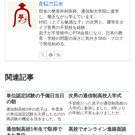
かにーじゃ
田舎の整形外科医師。通信制大学院に進学
し、働きながら学んでいます。
HSC（とても敏感な子）の次男と、優等生タ
イプ長男の不登校を経験。
息子が不登校中にPTA会長になり、日本の教
育・学校の問題の深さに気付きSNS・ブログ
で発信始める。
関連記事
単位認定試験の予備日当日
次男の通信制高校入学式
の朝
不登校だった息子が通信制高校の
入学式に参加しました。6年ぶり
通信制高校1年の息子は、年度末
の学校に不安もありましたが、自
の単位認定試験を欠席したものの
ら準備し当日も無事出席しまし
再試験の機会を頂きました。当日
た。父も同行し、息子の一歩を見
朝は頭痛で迷いも見られました
守りました。
が、気力を振り絞って自ら決意
通信制高校1年生で取得で
高校でオンライン進路面談
し、遅れて受験へ向かいました。