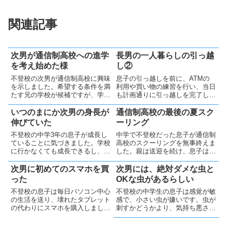
関連記事
次男が通信制高校への進学
長男の一人暮らしの引っ越
を考え始めた様
し②
不登校の次男が通信制高校に興味
息子の引っ越しを前に、ATMの
を示しました。希望する条件を満
利用や買い物の練習を行い、当日
たす兄の学校が候補ですが、学力
も計画通りに引っ越しを完了しま
が不安です。高校には進学しない
した。心配は尽きませんが、充実
と思っていたので驚きましたが、
した一人暮らしを送ってほしいで
いつのまにか次男の身長が
通信制高校の最後の夏スク
全力で応援します💪
す。
伸びていた
ーリング
不登校の中学3年の息子が成長し
中学で不登校だった息子が通信制
ていることに気づきました。学校
高校のスクーリングを無事終えま
に行かなくても成長できるし、小
した。親は送迎を続け、息子は成
さな喜びを大切にし家族と仲良く
長してくれました。通信制高校へ
生活していきたいです。
感謝しますし、現在通信制高校は
次男に初めてのスマホを買
次男には、絶対ダメな虫と
ますます多様化し選択肢が増えて
った
OKな虫があるらしい
いて良いと思います。
不登校の息子は毎日パソコン中心
不登校の中学生の息子は感覚が敏
の生活を送り、壊れたタブレット
感で、小さい虫が嫌いです。虫が
の代わりにスマホを購入しまし
刺すかどうかより、気持ち悪さを
た。通信制高校進学も考えてスマ
基準にするようですが、その基準
ホを買いましたが、父親の私は進
が私にはよくわかりません。子供