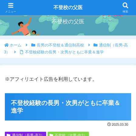
好きな事を好きな時にやろう
不登校の父医
メニュー
検索
不登校の父医
ホーム
長男の不登校＆通信制高校
通信制（長男-高
3）
不登校経験の長男・次男がともに卒業＆進学
※アフィリエイト広告を利用しています。
不登校経験の長男・次男がともに卒業＆
進学
2025.03.30
通信制（長男-高3）
不登校（次男-中3）