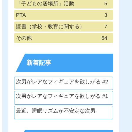
「子どもの居場所」活動
5
PTA
3
読書（学校・教育に関する）
7
その他
64
新着記事
次男がレアなフィギュアを欲しがる #2
次男がレアなフィギュアを欲しがる #1
最近、睡眠リズムが不安定な次男