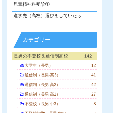
児童精神科受診①
進学先（高校）選びをしていたら…
カテゴリー
長男の不登校＆通信制高校
142
大学生（長男）
12
通信制（長男-高3）
41
通信制（長男 高2）
42
通信制（長男 高1）
27
不登校（長男 中3）
8