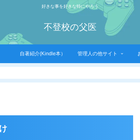
好きな事を好きな時にやろう
不登校の父医
自著紹介(Kindle本）
管理人の他サイト
け