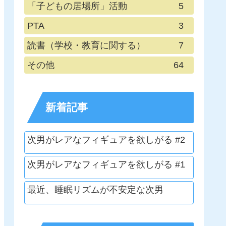
「子どもの居場所」活動
5
PTA
3
読書（学校・教育に関する）
7
その他
64
新着記事
次男がレアなフィギュアを欲しがる #2
次男がレアなフィギュアを欲しがる #1
最近、睡眠リズムが不安定な次男