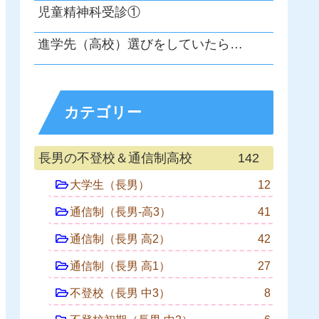
児童精神科受診①
進学先（高校）選びをしていたら…
カテゴリー
長男の不登校＆通信制高校
142
大学生（長男）
12
通信制（長男-高3）
41
通信制（長男 高2）
42
通信制（長男 高1）
27
不登校（長男 中3）
8