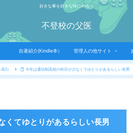
好きな事を好きな時にやろう
不登校の父医
自著紹介(Kindle本）
管理人の他サイト
-高3）
今年は通信制高校の科目が少なくてゆとりがあるらしい長男
なくてゆとりがあるらしい長男