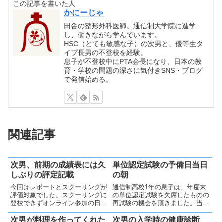
この記事を書いた人
かにーじゃ
田舎の整形外科医師。通信制大学院に進学
し、働きながら学んでいます。
HSC（とても敏感な子）の次男と、優等生タ
イプ長男の不登校を経験。
息子が不登校中にPTA会長になり、日本の教
育・学校の問題の深さに気付きSNS・ブログ
で発信始める。
関連記事
次男、前期の成績表には久
単位認定試験の予備日当日
しぶりの評定記載
の朝
今回はレポートとスクーリングが
通信制高校1年の息子は、年度末
評価対象でした。スクーリングに
の単位認定試験を欠席したものの
登校できずオンライン参加の日も
再試験の機会を頂きました。当日
ありましたが、全てに評定がつき
朝は頭痛で迷いも見られました
及第点を取得できていました。小
が、気力を振り絞って自ら決意
次男が料理を作ってくれた
次男の入学時の健康診断