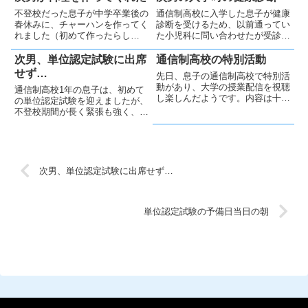
4から中学まで不登校で評価不能
し、遅れて受験へ向かいました。
不登校だった息子が中学卒業後の
通信制高校に入学した息子が健康
だったため、6年ぶりの評定のつ
春休みに、チャーハンを作ってく
診断を受けるため、以前通ってい
いた成績表はうれしかったです
れました（初めて作ったらし
た小児科に問い合わせたが受診で
😂
い）。私は驚きつつも喜び、味も
きず、初めての内科を選びまし
とても美味しく感動的な出来事と
た。息子は強い緊張の中きちんと
次男、単位認定試験に出席
通信制高校の特別活動
なりました。妻も帰宅後にそのチ
受診し、結果は異常なしでした。
せず…
先日、息子の通信制高校で特別活
ャーハンを食べて感激していまし
自身の意思で高校入学を決めたこ
動があり、大学の授業配信を視聴
通信制高校1年の息子は、初めて
た。
とが、受診できた大きな要因だと
し楽しんだようです。内容は十分
の単位認定試験を迎えましたが、
思います。
聞けませんでしたが、本人が楽し
不登校期間が長く緊張も強く、当
めたことを大切にしたいと思いま
日行くことができませんでした。
した。
本人は卒業を望んでおり、親とし
て悩ましい状況です。
次男、単位認定試験に出席せず…
単位認定試験の予備日当日の朝