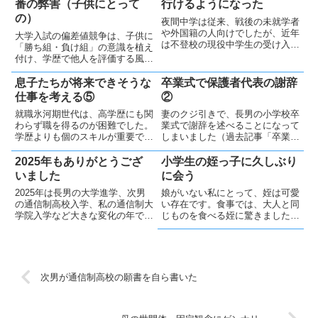
番の弊害（子供にとって
行けるようになった
の）
夜間中学は従来、戦後の未就学者
や外国籍の人向けでしたが、近年
大学入試の偏差値競争は、子供に
は不登校の現役中学生の受け入れ
「勝ち組・負け組」の意識を植え
も進んでいます。文科省の通知に
付け、学歴で他人を評価する風潮
より正式に認められ、選択肢が広
や自己肯定感の低下を招きます。
がりました。
過度な競争を避け、テストの結果
息子たちが将来できそうな
卒業式で保護者代表の謝辞
を「ホドホドに褒める」くらいが
仕事を考える⑤
②
良いと思っています
就職氷河期世代は、高学歴にも関
妻のクジ引きで、長男の小学校卒
わらず職を得るのが困難でした。
業式で謝辞を述べることになって
学歴よりも個のスキルが重要です
しまいました（過去記事「卒業式
が、未来予測が難しいため身につ
で保護者代表の謝辞①」）。当
けるべき正解はわかりません。子
日、式は順調に進み、卒業生保護
2025年もありがとうござ
小学生の姪っ子に久しぶり
供は好きなことをしながらスキル
者代表（私）が謝辞を述べる順番
いました
に会う
を磨くのが良いのでしょう
が回ってきました。「できるだけ
2025年は長男の大学進学、次男
娘がいない私にとって、姪は可愛
短く」と自分で考えた謝辞です。
の通信制高校入学、私の通信制大
い存在です。食事では、大人と同
こ...
学院入学など大きな変化の年でし
じものを食べる姪に驚きました。
た。家族の成長と健康の大切さを
好き嫌いの多い私の息子たちと比
実感し、皆様への感謝を申し上げ
べてしまうと、圧倒的な違いでし
ます。
た。
次男が通信制高校の願書を自ら書いた