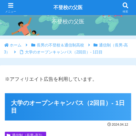
好きな事を好きな時にやろう
不登校の父医
メニュー
検索
不登校の父医
ホーム
長男の不登校＆通信制高校
通信制（長男-高
3）
大学のオープンキャンパス（2回目）- 1日目
※アフィリエイト広告を利用しています。
大学のオープンキャンパス（2回目）- 1日
目
2024.04.12
通信制（長男-高3）