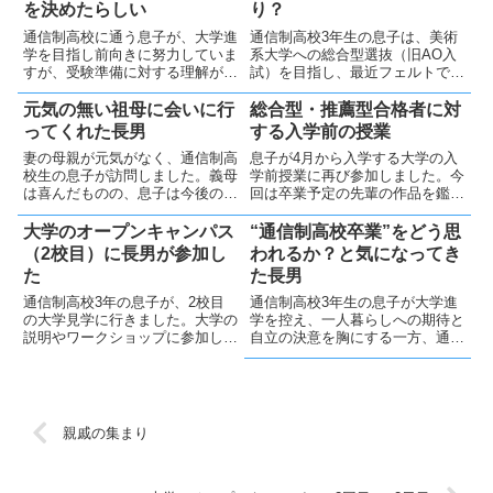
を決めたらしい
り？
通信制高校に通う息子が、大学進
通信制高校3年生の息子は、美術
学を目指し前向きに努力していま
系大学への総合型選抜（旧AO入
すが、受験準備に対する理解が十
試）を目指し、最近フェルトで作
分か心配です。息子に任せつつ、
品を制作しました。親は受験作品
必要な時はサポートを全力でしま
の質を心配しつつも、本人の意志
元気の無い祖母に会いに行
総合型・推薦型合格者に対
す💪
を尊重しています。
ってくれた長男
する入学前の授業
妻の母親が元気がなく、通信制高
息子が4月から入学する大学の入
校生の息子が訪問しました。義母
学前授業に再び参加しました。今
は喜んだものの、息子は今後の頻
回は卒業予定の先輩の作品を鑑賞
繁な訪問を渋り始めたようです。
し感想を書く内容で、興味深く集
そういう年頃でしょうかね？
中して過ごしたようです。帰路で
大学のオープンキャンパス
“通信制高校卒業”をどう思
は「もうすぐ息子は一人暮らし」
（2校目）に長男が参加し
われるか？と気になってき
と感慨にふけりました。
た
た長男
通信制高校3年の息子が、2校目
通信制高校3年生の息子が大学進
の大学見学に行きました。大学の
学を控え、一人暮らしへの期待と
説明やワークショップに参加し、
自立の決意を胸にする一方、通信
募集要項も受け取りました。息子
制高校に対する世間の偏見を気に
は今回の大学に好印象を持ち、前
している様子。親としては「価値
回見た大学と併せて志望校を検討
観は人それぞれ」と伝え、大学生
するようです。
活で素敵な仲間と出会えることを
願っています
親戚の集まり