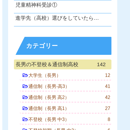
児童精神科受診①
進学先（高校）選びをしていたら…
カテゴリー
長男の不登校＆通信制高校
142
大学生（長男）
12
通信制（長男-高3）
41
通信制（長男 高2）
42
通信制（長男 高1）
27
不登校（長男 中3）
8