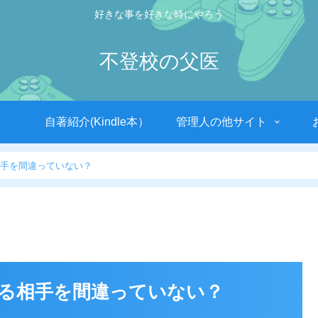
好きな事を好きな時にやろう
不登校の父医
自著紹介(Kindle本）
管理人の他サイト
手を間違っていない？
る相手を間違っていない？