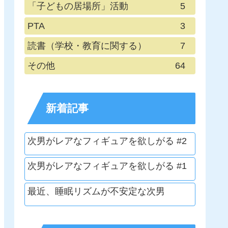
「子どもの居場所」活動
5
PTA
3
読書（学校・教育に関する）
7
その他
64
新着記事
次男がレアなフィギュアを欲しがる #2
次男がレアなフィギュアを欲しがる #1
最近、睡眠リズムが不安定な次男