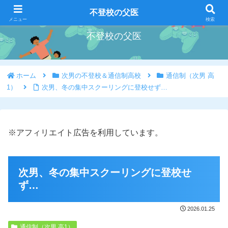
好きな事を好きな時にやろう
不登校の父医
メニュー
検索
不登校の父医
ホーム
次男の不登校＆通信制高校
通信制（次男 高
1）
次男、冬の集中スクーリングに登校せず…
※アフィリエイト広告を利用しています。
次男、冬の集中スクーリングに登校せ
ず…
2026.01.25
通信制（次男 高1）