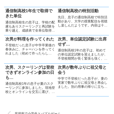
通信制高校1年生で取得で
通信制高校の特別活動
きた単位
先日、息子の通信制高校で特別活
動があり、大学の授業配信を視聴
通信制高校生の息子は、学校の配
し楽しんだようです。内容は十分
慮もありスクーリングと再試験を
聞けませんでしたが、本人が楽し
乗り越え、成績表で全単位取得が
めたことを大切にしたいと思いま
確認でき、親として安堵しまし
した。
た。単位を取得できたのは良かっ
次男が料理を作ってくれた
次男、単位認定試験に出席
たですが、なかなか大変な一年で
せず…
不登校だった息子が中学卒業後の
あったので、来年度も続けられる
春休みに、チャーハンを作ってく
通信制高校1年の息子は、初めて
か近いうちに本人に確認しようと
れました（初めて作ったらし
の単位認定試験を迎えましたが、
思っています。
い）。私は驚きつつも喜び、味も
不登校期間が長く緊張も強く、当
とても美味しく感動的な出来事と
日行くことができませんでした。
なりました。妻も帰宅後にそのチ
本人は卒業を望んでおり、親とし
次男、スクーリングは登校
次男が数年ぶりに祖父母と
ャーハンを食べて感激していまし
て悩ましい状況です。
できずオンライン参加の日
会う
た。
も…
中学で不登校だった息子が、妻の
実家で数年ぶりに祖父母と再会し
通信制高校1年の息子が夏のスク
ました。別の用事の帰りに立ち寄
ーリングに参加しました。現地登
る形でしたが、事前に妻が確認を
校とオンラインを交互に選び、自
取ったうえで息子の同意を得て訪
分で判断しながら取り組みまし
問しました。当日、体調を心配す
た。私は無理をさせず、本人の気
る場面もありましたが、和やかな
持ちを尊重し、今後も必要な時に
ひと時を過ごすことができまし
全力で支えたいと思います。
た。
居場所で小学生とパズルゲーム