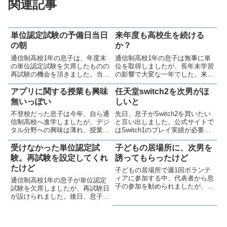
関連記事
単位認定試験の予備日当日
来年度も高校生を続ける
の朝
か？
通信制高校1年の息子は、年度末
通信制高校1年の息子は無事に単
の単位認定試験を欠席したものの
位を取得しましたが、長年未学習
再試験の機会を頂きました。当日
の影響で大変な一年でした。来年
朝は頭痛で迷いも見られました
度も継続の意向を示しつつ、科目
が、気力を振り絞って自ら決意
選択を家族で相談し、関心のある
アプリに関する授業も興味
任天堂switch2を次男がほ
し、遅れて受験へ向かいました。
科目を選びました。親として喜び
無いっぽい
しいと
と不安を感じています。
不登校だった息子は今年、自ら通
先日、息子がSwitch2を買いたい
信制高校へ進学しましたが、デジ
と言い出しました。公式サイトで
タル分野への興味は薄れ、授業も
はSwitch1のプレイ実績が必要と
難しく感じている様子です。今後
聞くも、別販売店では不要のよう
新たな関心が見つかる可能性を見
です。高額ですが、友人との遊び
受けなかった単位認定試
子どもの居場所に、次男を
守りつつ、無理せず自分のペース
も考慮し、予約しました。しか
験。再試験を設定してくれ
誘ってもらったけど
で続けてほしいと願っています。
し、通信制高校の課題進捗も気に
たけど
子どもの居場所で週1回ボランテ
なります。
ィアに参加する中、代表者から息
通信制高校1年の息子が単位認定
子の参加を勧められましたが、本
試験を欠席しましたが、再試験日
人の負担を考え伝えず見守ること
が設けられました。後日、息子か
にしました。自分のペースで生活
ら数学を教えてほしいと頼まれ一
する息子を、今後も静かに支えて
緒に勉強しましたが、基礎力不足
いきたいと思います。
もあり短時間で終了し、受験でき