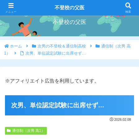
好きな事を好きな時にやろう
不登校の父医
メニュー
検索
不登校の父医
ホーム
次男の不登校＆通信制高校
通信制（次男 高
1）
次男、単位認定試験に出席せず…
※アフィリエイト広告を利用しています。
次男、単位認定試験に出席せず…
2026.02.08
通信制（次男 高1）