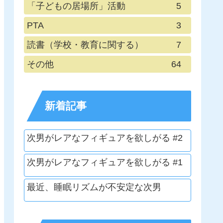
「子どもの居場所」活動
5
PTA
3
読書（学校・教育に関する）
7
その他
64
新着記事
次男がレアなフィギュアを欲しがる #2
次男がレアなフィギュアを欲しがる #1
最近、睡眠リズムが不安定な次男