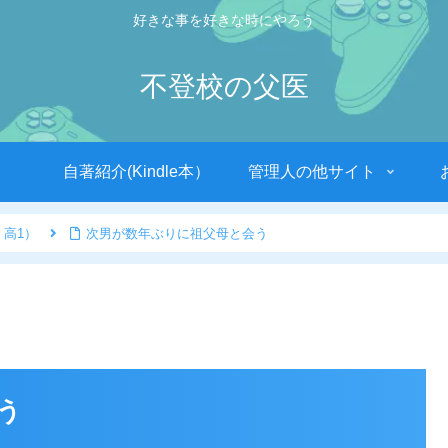
好きな事を好きな時にやろう
不登校の父医
自著紹介(Kindle本）
管理人の他サイト
 高1）
次男が数年ぶりに祖父母と会う
う