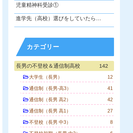
児童精神科受診①
進学先（高校）選びをしていたら…
カテゴリー
長男の不登校＆通信制高校
142
大学生（長男）
12
通信制（長男-高3）
41
通信制（長男 高2）
42
通信制（長男 高1）
27
不登校（長男 中3）
8