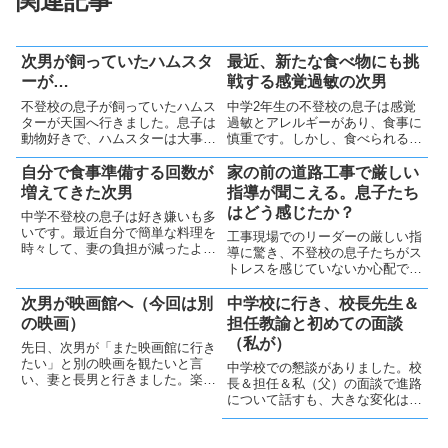
関連記事
次男が飼っていたハムスタ
最近、新たな食べ物にも挑
ーが…
戦する感覚過敏の次男
不登校の息子が飼っていたハムス
中学2年生の不登校の息子は感覚
ターが天国へ行きました。息子は
過敏とアレルギーがあり、食事に
動物好きで、ハムスターは大事な
慎重です。しかし、食べられる範
トモダチでした。今後の息子のこ
囲は少しずつ広がり、コーン茶・
とが心配です
からあげクン（黄金チキン風）に
自分で食事準備する回数が
家の前の道路工事で厳しい
トライしました。小さな成長に親
増えてきた次男
指導が聞こえる。息子たち
は喜んでいます🤗
はどう感じたか？
中学不登校の息子は好き嫌いも多
いです。最近自分で簡単な料理を
工事現場でのリーダーの厳しい指
時々して、妻の負担が減ったよう
導に驚き、不登校の息子たちがス
です。学校に行かずパソコンばか
トレスを感じていないか心配で
りの毎日ですが、成長している様
す。愛情ある指導が大切だと思い
です😊
ますが、難しい部分も大きいです
次男が映画館へ（今回は別
中学校に行き、校長先生＆
🤔
の映画）
担任教諭と初めての面談
（私が）
先日、次男が「また映画館に行き
たい」と別の映画を観たいと言
中学校での懇談がありました。校
い、妻と長男と行きました。楽し
長＆担任＆私（父）の面談で進路
い映画と外食の時間を過ごしたよ
について話すも、大きな変化は難
うです。2週後には同じ映画を再
しい様子。校長は熱心すぎて、次
び観に行きました。
男へのプレッシャーにならないか
今後が心配です。