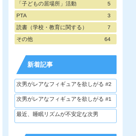
「子どもの居場所」活動
5
PTA
3
読書（学校・教育に関する）
7
その他
64
新着記事
次男がレアなフィギュアを欲しがる #2
次男がレアなフィギュアを欲しがる #1
最近、睡眠リズムが不安定な次男