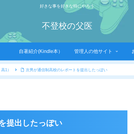
好きな事を好きな時にやろう
不登校の父医
自著紹介(Kindle本）
管理人の他サイト
 高1）
次男が通信制高校のレポートを提出したっぽい
を提出したっぽい