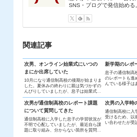
SNS・ブログで発信始める
関連記事
次男、オンライン始業式にいつの
新学期のレポ
まにか出席していた
息子の通信制高
のレポートも進
10月になり通信制高校の後期が始まりま
んでいる様子は
した。夏休みの終わりに親は気づかずの
ースで淡々と取
んびりしていましたが、息子は始業式を
せず体調に合わ
理解し自らオンライン出席していまし
と思います。
た。後期はレポートや試験も増えます
次男が通信制高校のレポート課題
次男の入学時
が、体調に合わせ無理せず自分のペース
について質問してきた
通信制高校に入
で進めてほしいと思います。
受けるため、以
通信制高校に入学した息子の学習状況が
い合わせたが受
不明で心配していましたが、最近自ら課
を選びました。
題に取り組み、分からない箇所を質問す
んと受診し、結
る姿に安心しました。意欲も見え始め、