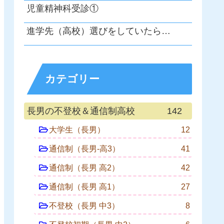
児童精神科受診①
進学先（高校）選びをしていたら…
カテゴリー
長男の不登校＆通信制高校
142
大学生（長男）
12
通信制（長男-高3）
41
通信制（長男 高2）
42
通信制（長男 高1）
27
不登校（長男 中3）
8