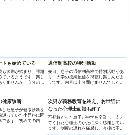
。
ートも始めている
通信制高校の特別活動
校も後期が始まり、課題
先日、息子の通信制高校で特別活動があ
めているようです。楽し
り、大学の授業配信を視聴し楽しんだよ
ありませんが、自分のペ
うです。内容は十分聞けませんでした
り組んでいます。無理を
が、本人が楽しめたことを大切にしたい
せて進めていってほしい
と思いました。
の健康診断
次男が義務教育を終え、お世話に
なった心理士面談も終了
学した息子が健康診断を
前通っていた小児科に問
不登校だった息子が中学を卒業し、支え
診できず、初めての内科
てくれた心理士のかたに深く感謝してい
息子は強い緊張の中きち
ます。制度の遅れを痛感し、今後は不登
果は異常なしでした。自
校の子どもや保護者の支えとなれるよ