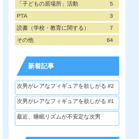
「子どもの居場所」活動
5
PTA
3
読書（学校・教育に関する）
7
その他
64
新着記事
次男がレアなフィギュアを欲しがる #2
次男がレアなフィギュアを欲しがる #1
最近、睡眠リズムが不安定な次男