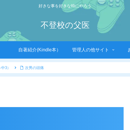
好きな事を好きな時にやろう
不登校の父医
自著紹介(Kindle本）
管理人の他サイト
-中3）
次男の頭痛