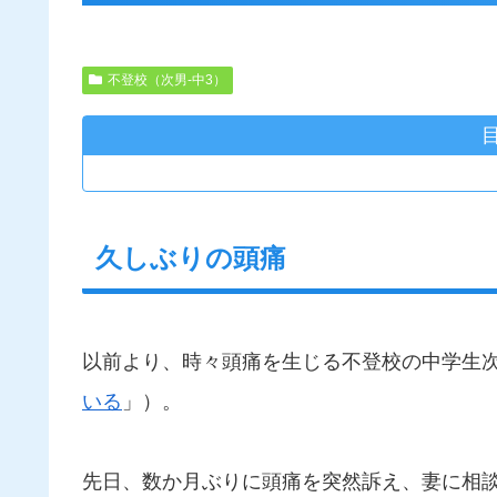
不登校（次男-中3）
久しぶりの頭痛
以前より、時々頭痛を生じる不登校の中学生
いる
」）。
先日、数か月ぶりに頭痛を突然訴え、妻に相