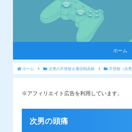
ホーム
ホーム
次男の不登校＆通信制高校
不登校（次男
※アフィリエイト広告を利用しています。
次男の頭痛