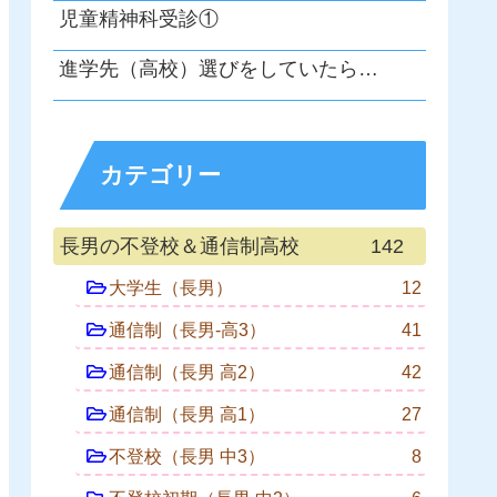
児童精神科受診①
進学先（高校）選びをしていたら…
カテゴリー
長男の不登校＆通信制高校
142
大学生（長男）
12
通信制（長男-高3）
41
通信制（長男 高2）
42
通信制（長男 高1）
27
不登校（長男 中3）
8