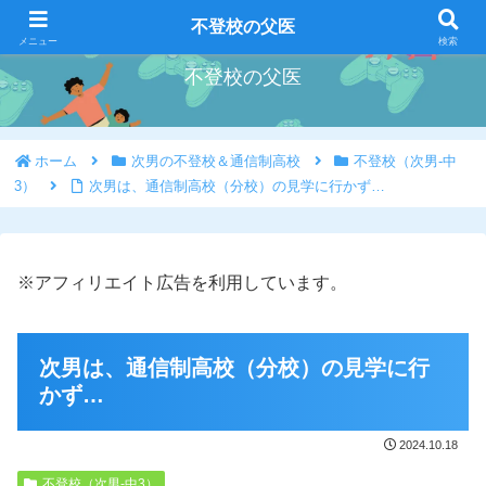
好きな事を好きな時にやろう
不登校の父医
メニュー
検索
不登校の父医
ホーム
次男の不登校＆通信制高校
不登校（次男-中
3）
次男は、通信制高校（分校）の見学に行かず…
※アフィリエイト広告を利用しています。
次男は、通信制高校（分校）の見学に行
かず…
2024.10.18
不登校（次男-中3）