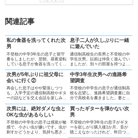
関連記事
私の食器を洗ってくれた次
息子二人が久しぶりに一緒
男
に遊んでいた
不登校の中学3年生の息子と留守
通信制高校生の長男と不登校の中
番をしましたが、翌朝、昼夜逆転
学生次男。以前は仲良く遊んでい
している息子が食器を洗ってくれ
ましたが、別々の部屋を持つよう
てありました。自主的な行動には
になり疎遠に。最近、久しぶりに
経験とエネルギーが重要で、適度
二人でプラモデルを作る姿を見
次男が5年ぶりに祖父母に
中学3年生次男への進路希
に褒めることも大切です。朝から
て、親として嬉しく思いました。
会いに行く②
望調査
気持ちの良い出来事でした。
家族の絆と健康が何より大切だと
再会した息子はやや緊張しつつ
不登校の中学生の息子が通信制高
思っています。
も、入学予定の通信制高校やギタ
校を志望し、進路希望調査書に自
ーの話などを交え会話を楽しみま
分で高校名を書きました。妻と私
した。祖父母と孫の写真も撮影
も驚きましたし、入学後の勉強に
し、温かい時間を過ごし、息子に
も不安を感じています。でも、前
次男には、絶対ダメな虫と
買ったギターを弾かない次
とっても貴重な機会となったにち
向きな気持ちを大切にしながらサ
OKな虫があるらしい
男
がいありません。
ポートしていきたいと思います。
不登校の中学生の息子は感覚が敏
不登校の中学3年生の息子がギタ
感で、小さい虫が嫌いです。虫が
ーを欲しがり購入後1か月、音が
刺すかどうかより、気持ち悪さを
聴こえなかったけれど、昨日つい
基準にするようですが、その基準
に練習を始めたようです。親とし