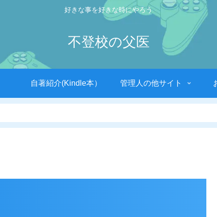
好きな事を好きな時にやろう
不登校の父医
自著紹介(Kindle本）
管理人の他サイト