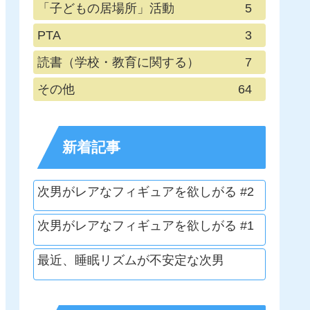
「子どもの居場所」活動
5
PTA
3
読書（学校・教育に関する）
7
その他
64
新着記事
次男がレアなフィギュアを欲しがる #2
次男がレアなフィギュアを欲しがる #1
最近、睡眠リズムが不安定な次男