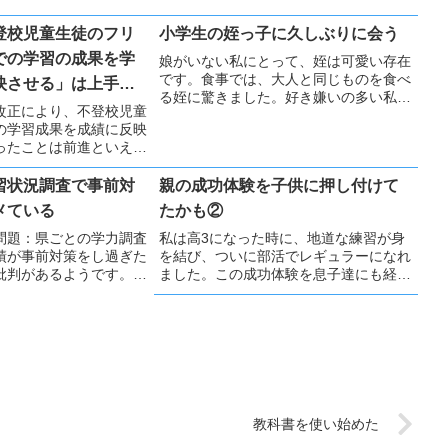
登校児童生徒のフリ
小学生の姪っ子に久しぶりに会う
での学習の成果を学
娘がいない私にとって、姪は可愛い存在
です。食事では、大人と同じものを食べ
映させる」は上手く
る姪に驚きました。好き嫌いの多い私の
う
改正により、不登校児童
息子たちと比べてしまうと、圧倒的な違
の学習成果を成績に反映
いでした。
ったことは前進といえる
認めていただく必要があ
的考えが、おかしいと思
習状況調査で事前対
親の成功体験を子供に押し付けて
中学を認可するほうが、
メている
たかも②
も多いはず。
問題：県ごとの学力調査
私は高3になった時に、地道な練習が身
績が事前対策をし過ぎた
を結び、ついに部活でレギュラーになれ
批判があるようです。公
ました。この成功体験を息子達にも経験
でいますが、結果の活用
してほしいと思っていましたが、息子た
目的と活用方法を再考す
ちが不登校になってからは、無理に競争
と思います。
せず自分の好きなことをしてほしいと思
うようになりました
教科書を使い始めた