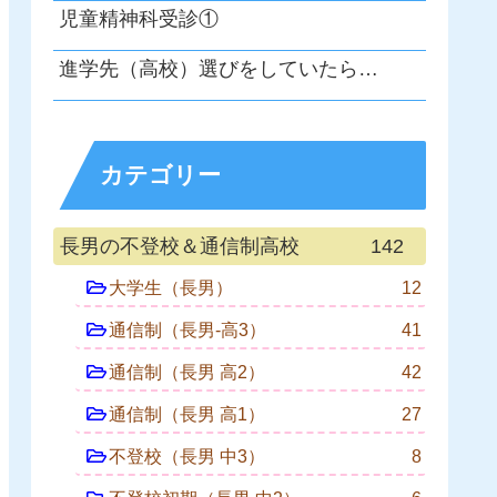
児童精神科受診①
進学先（高校）選びをしていたら…
カテゴリー
長男の不登校＆通信制高校
142
大学生（長男）
12
通信制（長男-高3）
41
通信制（長男 高2）
42
通信制（長男 高1）
27
不登校（長男 中3）
8