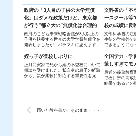
政府の「3人目の子供の大学無償
文科省の「不
化」はダメな政策だけど、東京都
ースクール等
が行う”都立大の”無償化は合理的
校の成績に反
いかないと思
政府のこども未来戦略会議が3人以上の
文部科学省の法
子供を扶養する世帯の大学学費無償化を
生徒の学校外で
発表しましたが、バラマキに思えます。
できるようにな
一方で、東京都が都立大学の無償化を拡
一方、『学校に
充し、都民を優遇する方針は理にかなっ
る』という基本
姪っ子が登校しぶりに
全国学力・学
ていると思います。
います。通信制
策しすぎてモ
正月に実家で兄から姪の不登校について
シンプルで利点
相談を受けました。私自身の息子の経験
最近の義務教育
から、親が柔軟に対応する重要性を兄に
で石川県の高成
伝えました。
結果であるとの
表が競争を生ん
も不透明です。
ることが必要だ
届いた教科書が、そのまま・・・