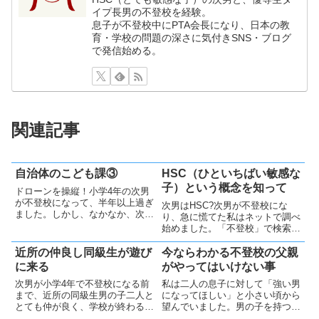
イプ長男の不登校を経験。
息子が不登校中にPTA会長になり、日本の教
育・学校の問題の深さに気付きSNS・ブログ
で発信始める。
関連記事
自治体のこども課③
HSC（ひといちばい敏感な
子）という概念を知って
ドローンを操縦！小学4年の次男
が不登校になって、半年以上過ぎ
次男はHSC?次男が不登校にな
ました。しかし、なかなか、次男
り、急に慌てた私はネットで調べ
は自治体こども課との面談に参加
始めました。「不登校」で検索す
できません。（私は一度参加しま
ると「発達障害」「自閉症」など
した＜自治体のこども課②＞が）
心配になることが多く記載されて
近所の仲良し同級生が遊び
今ならわかる不登校の父親
学校に行っていない事もあり、人
います。今さら、焦って調べ始め
に来る
がやってはいけない事
目を気にして外出をしたくない
た自分を責めると共に、これから
と...
次男が小学4年で不登校になる前
私は二人の息子に対して「強い男
でも父親のできる事を精一杯や
まで、近所の同級生男の子二人と
になってほしい」と小さい頃から
ろ...
とても仲が良く、学校が終わると
望んでいました。男の子を持つお
3人のうちの誰かの家に直接行っ
父さんで、同じように思う方もお