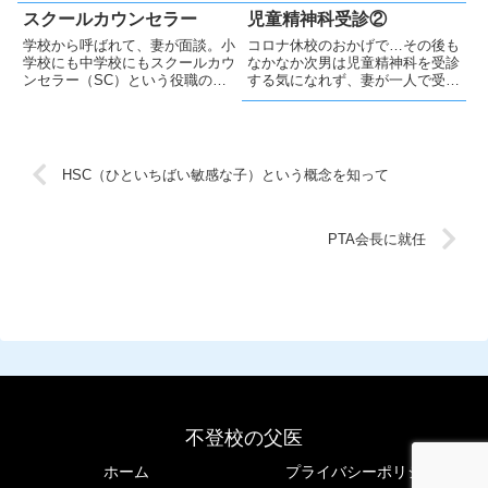
て、一緒に遊んでいました。不登
られるのではないでしょうか？今
スクールカウンセラー
児童精神科受診②
校になってからも、遊びに来てく
は何かと大変な世の中です。会社
学校から呼ばれて、妻が面談。小
コロナ休校のおかげで…その後も
れるそして、次男が不登校になっ
に入っても、大変な事・理不尽な
学校にも中学校にもスクールカウ
なかなか次男は児童精神科を受診
てからも、その男の子二人は学
事があるでしょうから、そうい
ンセラー（SC）という役職の人
する気になれず、妻が一人で受診
校...
う...
がいます。次男が小学4年で不登
する日が続きました。未だに、一
校になった時も、長男が中学2年
度も次男は医師と会えていませ
で不登校になった時も、妻が学校
ん。しかし、長男の中学校のコロ
に呼ばれ話し合いをしました。し
ナ休校により、長男も一緒に病院
かし、結論から書いてしまう
についてきてくれることになりま
HSC（ひといちばい敏感な子）という概念を知って
と、...
し...
PTA会長に就任
不登校の父医
ホーム
プライバシーポリシー