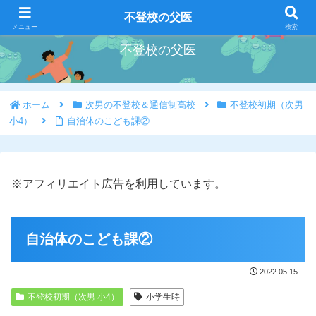
好きな事を好きな時にやろう
不登校の父医
メニュー
検索
不登校の父医
ホーム
次男の不登校＆通信制高校
不登校初期（次男
小4）
自治体のこども課②
※アフィリエイト広告を利用しています。
自治体のこども課②
2022.05.15
不登校初期（次男 小4）
小学生時