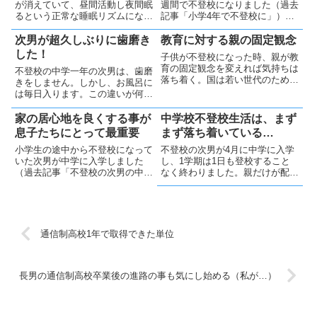
が消えていて、昼間活動し夜間眠
週間で不登校になりました（過去
るという正常な睡眠リズムになり
記事「小学4年で不登校に」）。
「夜に眠るコツをつかんだ」と言
その後～今まで3年半以上登校を
っていた次男（過去記事「次男が
していません。現在は、昼夜逆転
次男が超久しぶりに歯磨き
教育に対する親の固定観念
睡眠リズムを安定させようと頑張
でパソコン漬け生活をしており、
した！
子供が不登校になった時、親が教
っている！」ですが、（予想通
健康に関する心配もあります。視
育の固定観念を変えれば気持ちは
不登校の中学一年の次男は、歯磨
り）再び昼夜逆転になりました。
力は大丈夫か・・・運動全くし
落ち着く。国は若い世代のため
きをしません。しかし、お風呂に
予...
て...
に、より将来を見据えた教育体制
は毎日入ります。この違いが何な
を構築してほしい
のかよくわかりません・・「歯」
と「皮膚」の違いなのか？「内
家の居心地を良くする事が
中学校不登校生活は、まず
部」と「表面」の違いなのか？本
息子たちにとって最重要
まず落ち着いている…
人に色々言ってプレッシャーをか
小学生の途中から不登校になって
不登校の次男が4月に中学に入学
ける事は、本人のエネルギーを奪
いた次男が中学に入学しました
し、1学期は1日も登校すること
う...
（過去記事「不登校の次男の中学
なく終わりました。親だけが配布
入学」）。しかし、登校しませ
資料を受け取りに時々学校に行き
ん。でも、私も妻も「別に登校し
ました（過去記事「次男は登校し
なくてOK」と考えています。そ
ないけど、毎日プリントの配布が
の理由については、過去記事
ある」）。毎日家で何してる？で
「『学校に行かなくても良い』と
は、登校しない次男の毎日の生
通信制高校1年で取得できた単位
私が思う...
活...
長男の通信制高校卒業後の進路の事も気にし始める（私が…）