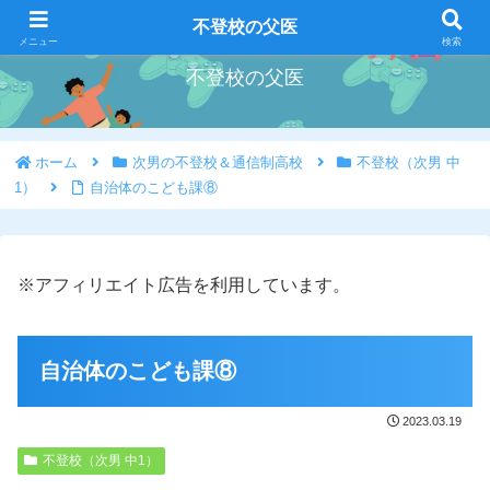
好きな事を好きな時にやろう
不登校の父医
メニュー
検索
不登校の父医
ホーム
次男の不登校＆通信制高校
不登校（次男 中
1）
自治体のこども課⑧
※アフィリエイト広告を利用しています。
自治体のこども課⑧
2023.03.19
不登校（次男 中1）