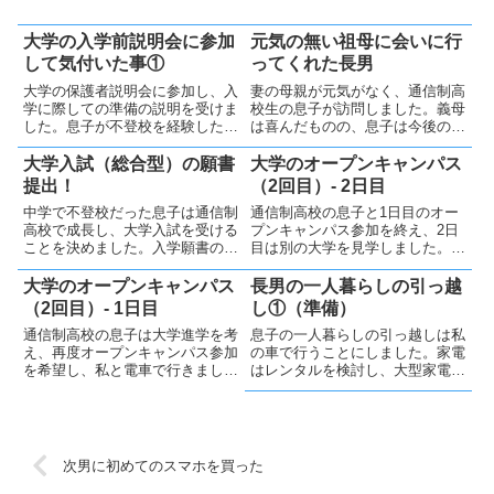
大学の入学前説明会に参加
元気の無い祖母に会いに行
して気付いた事①
ってくれた長男
大学の保護者説明会に参加し、入
妻の母親が元気がなく、通信制高
学に際しての準備の説明を受けま
校生の息子が訪問しました。義母
した。息子が不登校を経験したこ
は喜んだものの、息子は今後の頻
とで得た「自分で考え、道を切り
繁な訪問を渋り始めたようです。
開く力」の重要性を再認識しまし
そういう年頃でしょうかね？
大学入試（総合型）の願書
大学のオープンキャンパス
た
提出！
（2回目）- 2日目
中学で不登校だった息子は通信制
通信制高校の息子と1日目のオー
高校で成長し、大学入試を受ける
プンキャンパス参加を終え、2日
ことを決めました。入学願書の志
目は別の大学を見学しました。長
望理由書を親に少し相談してきま
男は自分で調べておらず、私が先
したが、基本的には自分で準備し
導しました。建物とその周囲の環
大学のオープンキャンパス
長男の一人暮らしの引っ越
ました。いよいよ大学入試です！
境だけを見て、学校内には入りま
（2回目）- 1日目
し①（準備）
せんでした。
通信制高校の息子は大学進学を考
息子の一人暮らしの引っ越しは私
え、再度オープンキャンパス参加
の車で行うことにしました。家電
を希望し、私と電車で行きまし
はレンタルを検討し、大型家電は
た。学食、説明会、作品展示を楽
借りる方針ですが、机はこだわり
しみ、日程を満喫しました。
があり、買う予定です。日用品の
購入は、一部は現地調達を考えて
いますが、息子が一人で買い物で
きるか少し心配です。
次男に初めてのスマホを買った