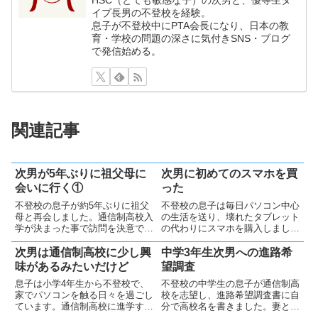
イプ長男の不登校を経験。
息子が不登校中にPTA会長になり、日本の教
育・学校の問題の深さに気付きSNS・ブログ
で発信始める。
関連記事
次男が5年ぶりに祖父母に
次男に初めてのスマホを買
会いに行く①
った
不登校の息子が約5年ぶりに祖父
不登校の息子は毎日パソコン中心
母と再会しました。通信制高校入
の生活を送り、壊れたタブレット
学が決まった事で訪問を決意でき
の代わりにスマホを購入しまし
ました。食事を避けたり滞在時間
た。通信制高校進学も考えてスマ
も事前に決定するなどだいぶ気を
ホを買いましたが、父親の私は進
次男は通信制高校に少し興
中学3年生次男への進路希
遣いましたが、祖父母は成長に驚
学への不安もあります
味があるみたいだけど
望調査
き、再会をとても喜んでくれまし
息子は小学4年生から不登校で、
不登校の中学生の息子が通信制高
た。
家でパソコンを触る日々を過ごし
校を志望し、進路希望調査書に自
ています。通信制高校に進学する
分で高校名を書きました。妻と私
か微妙な状況ですが、本人の意思
も驚きましたし、入学後の勉強に