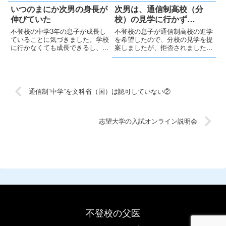
を尊重し好きなことをして、良い
も不安を感じています。でも、前
いつのまにか次男の身長が
次男は、通信制高校（分
人生を送ってほしいと願っていま
向きな気持ちを大切にしながらサ
伸びていた
校）の見学に行かず…
す。
ポートしていきたいと思います。
不登校の中学3年の息子が成長し
不登校の息子が通信制高校の進学
ていることに気づきました。学校
を希望したので、分校の見学を提
に行かなくても成長できるし、小
案しましたが、拒否されました
さな喜びを大切にし家族と仲良く
😢。妻と私で見学し、週3日の通
生活していきたいです。
学制であることが判明し、息子に
は難しいと感じましたが、彼の選
択を尊重しサポートするつもりで
す。
通信制”中学”を文科省（国）は認可していない②
志望大学の入試オンライン説明会
不登校の父医