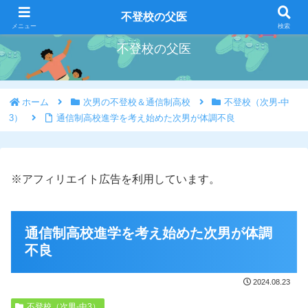
好きな事を好きな時にやろう
不登校の父医
メニュー
検索
不登校の父医
ホーム
次男の不登校＆通信制高校
不登校（次男-中
3）
通信制高校進学を考え始めた次男が体調不良
※アフィリエイト広告を利用しています。
通信制高校進学を考え始めた次男が体調
不良
2024.08.23
不登校（次男-中3）