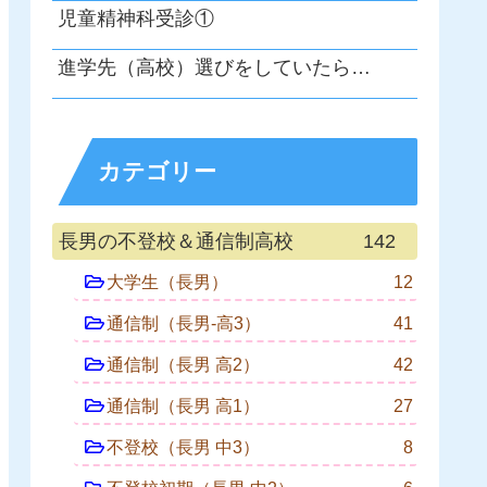
児童精神科受診①
進学先（高校）選びをしていたら…
カテゴリー
長男の不登校＆通信制高校
142
大学生（長男）
12
通信制（長男-高3）
41
通信制（長男 高2）
42
通信制（長男 高1）
27
不登校（長男 中3）
8