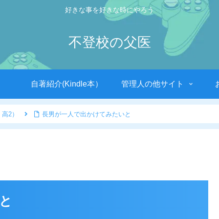
好きな事を好きな時にやろう
不登校の父医
自著紹介(Kindle本）
管理人の他サイト
 高2）
長男が一人で出かけてみたいと
と