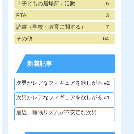
「子どもの居場所」活動
5
PTA
3
読書（学校・教育に関する）
7
その他
64
新着記事
次男がレアなフィギュアを欲しがる #2
次男がレアなフィギュアを欲しがる #1
最近、睡眠リズムが不安定な次男