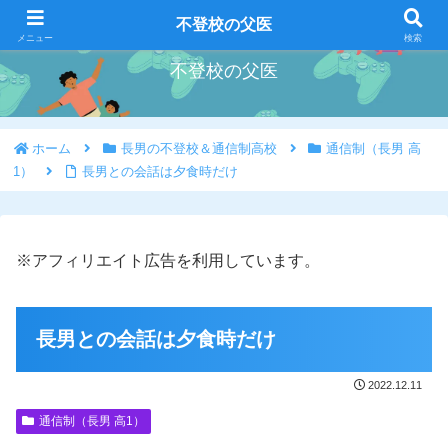
好きな事を好きな時にやろう
不登校の父医
メニュー
検索
不登校の父医
ホーム
長男の不登校＆通信制高校
通信制（長男 高
1）
長男との会話は夕食時だけ
※アフィリエイト広告を利用しています。
長男との会話は夕食時だけ
2022.12.11
通信制（長男 高1）