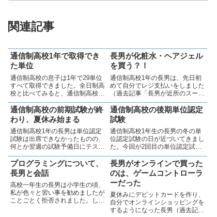
関連記事
通信制高校1年で取得でき
長男が化粧水・ヘアジェル
た単位
を買う？！
通信制高校の息子は1年で29単位
通信制高校1年の長男は、先日初
すべて取得できました。全日制高
めて自分でレジ支払いをしました
校と比べてみると、通信制高校は
（過去記事「長男が近所のスーパ
長男に向いている事が色々とあり
ーに行き、自分で支払いをす
ました。
る」）。少し前までは、ほぼ家か
通信制高校の前期試験が終
通信制高校の後期単位認定
ら出ることの無かった長男。自分
わり、夏休み始まる
試験
の部屋からもほとんど出てきませ
通信制高校1年の長男は単位認定
通信制高校1年生の長男の冬の単
んでした。しかし、最近は妻が買
試験は出席できなかったものの、
位認定試験の日が近づいてきまし
い物...
何とか翌週の試験予備日にテスト
た。今回が2回目の単位認定試験
を受けてきました（過去記事「通
です。通信制高校の単位認定試験
信制高校の単位認定試験の予備
は、前期と後期の一年に2回実施
プログラミングについて、
長男がオンラインで買った
日」）。無事試験を受けられたこ
される学校が多いようです。夏の
長男と会話
のは、ゲームコントローラ
とに安堵し、のんびりと生活をし
前期試験は、当日朝「行きたくな
ーだった
高校一年生の長男は小学生の頃、
ていました。そして、9月になっ
い」と言い、試験を受けません
私が色々と習い事を勧めましたが
た...
で...
夏休みにデビットカードを作り、
ことごとく拒否されました。しか
自分でオンラインショッピングを
し、その中で唯一興味を示したの
するようになった長男（過去記事
がプログラミング教室でした（過