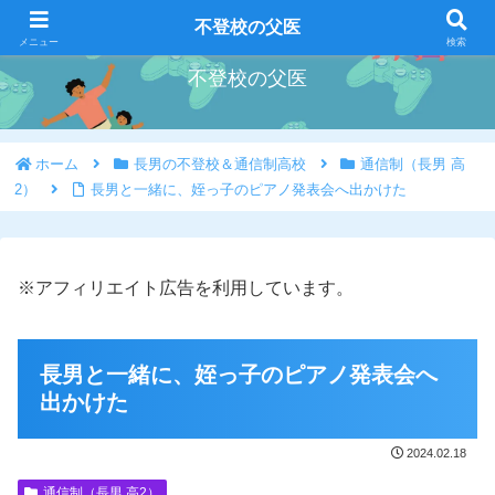
好きな事を好きな時にやろう
不登校の父医
メニュー
検索
不登校の父医
ホーム
長男の不登校＆通信制高校
通信制（長男 高
2）
長男と一緒に、姪っ子のピアノ発表会へ出かけた
※アフィリエイト広告を利用しています。
長男と一緒に、姪っ子のピアノ発表会へ
出かけた
2024.02.18
通信制（長男 高2）