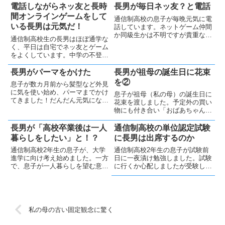
電話しながらネッ友と長時
長男が毎日ネッ友？と電話
間オンラインゲームをして
通信制高校の息子が毎晩元気に電
いる長男は元気だ！
話しています。ネットゲーム仲間
か同級生かは不明ですが貴重なコ
通信制高校生の長男はほぼ通学な
ミュニケーションです。心配もあ
く、平日は自宅でネッ友とゲーム
りますがネット上の友達に感謝し
をよくしています。中学の不登校
ています
時と比べ劇的に元気になっている
のでOKです。親のできることは
長男がパーマをかけた
長男が祖母の誕生日に花束
限られ、忍耐が重要だと感じてい
を②
息子が数カ月前から髪型など外見
ます。
に気を使い始め、パーマまでかけ
息子が祖母（私の母）の誕生日に
てきました！だんだん元気にな
花束を渡しました。予定外の買い
り、気持ちも少しずつ外に向かっ
物にも付き合い「おばあちゃん孝
ている気がします。親としてでき
行」をし、祖母も満足そうでし
ることをサポートしたいと思って
た。息子、立派でした💪
長男が「高校卒業後は一人
通信制高校の単位認定試験
います。
暮らしをしたい」と！？
に長男は出席するのか
通信制高校2年生の息子が、大学
通信制高校2年生の息子が試験前
進学に向け考え始めました。一方
日に一夜漬け勉強しました。試験
で、息子が一人暮らしを望む意向
に行くか心配しましたが受験しま
に親は驚きつつ、喜びと心配の入
した。来年度の大学受験を本人は
り混じった気持ちになっていま
考えているようですが、どうなる
す。
のでしょうか・・。
私の母の古い固定観念に驚く