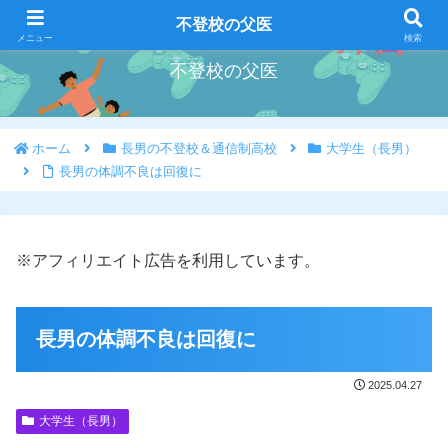
好きな事を好きな時にやろう
不登校の父医
メニュー
検索
不登校の父医
ホーム
長男の不登校＆通信制高校
大学生（長男）
長男の体調不良は回復に
※アフィリエイト広告を利用しています。
長男の体調不良は回復に
2025.04.27
大学生（長男）