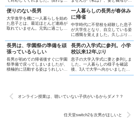
で対応してくれました。慣れない
ませんが（私は）、妻と義母が学
医療機関受診も何とか乗り越えま
園祭を訪問しました。息子は忙し
したが、薬の服用に迷うなど不安
そうでしたが楽しそうに活動して
便りのない長男
一人暮らしの長男が春休み
なことだらけです。まずは体調の
おり、妻と義母はその様子に安心
に帰省
大学進学を機に一人暮らしを始め
回復を願うのみです。
し、とても良い旅になったようで
た息子とは、最近ほとんど連絡が
中学時代に不登校を経験した息子
す。
取れていません。元気に過ごして
が大学生となり、自立している姿
いると信じたい一方で、不安も残
に感慨を覚えました。久しぶりの
ります。自分が親元を離れた頃を
再会はとてもうれしく、家族で穏
思い出し、親の心配や愛情を改め
やかな時間を過ごしました。約2
長男は、学園祭の準備を頑
長男の入学式に参列。小学
て実感しています。夏休みには帰
週間の滞在を終えて帰る息子は、
張っているらしい
校以来12年ぶり
省してくれるでしょうか？
以前よりたくましく見えました。
長男が初めての帰省後すぐに学園
息子の大学入学式に妻と参列しま
祭準備で戻ってしまいましたが、
した。一人暮らしの様子を確認
積極的に活動する姿はうれしいも
後、3人で大学へ向かいました。
のです。不登校期を思えば、親の
式は一般的な内容でしたが、同級
不安は寂しさに変化した気もしま
生と交流する息子の様子は頼もし
す。通信制高校生の次男も将来は
く、順調な新生活が確認できて嬉
落ち着き、同様に見守れる日が来
しい一日でした。
ると良いなあ。
オンライン授業は、聴いていない子供がいるからダメ？？
任天堂switch2を次男がほしいと