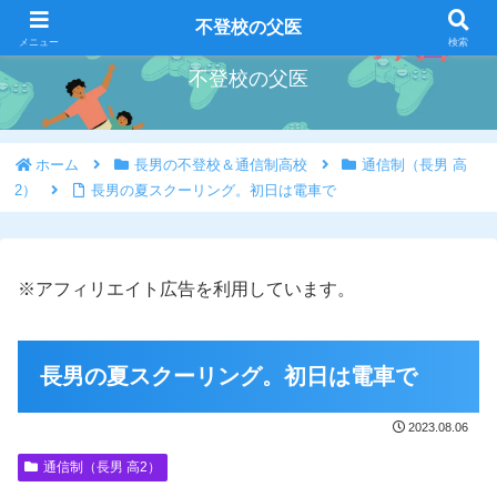
好きな事を好きな時にやろう
不登校の父医
メニュー
検索
不登校の父医
ホーム
長男の不登校＆通信制高校
通信制（長男 高
2）
長男の夏スクーリング。初日は電車で
※アフィリエイト広告を利用しています。
長男の夏スクーリング。初日は電車で
2023.08.06
通信制（長男 高2）