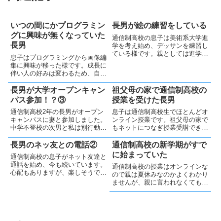
いつの間にかプログラミン
長男が絵の練習をしている
グに興味が無くなっていた
通信制高校の息子は美術系大学進
長男
学を考え始め、デッサンを練習し
ている様です。親としては進学を
息子はプログラミングから画像編
応援していますが、気弱な息子は
集に興味が移った様です。成長に
諦めるかもしれません。でも、将
伴い人の好みは変わるため、自分
来やりたくなったらやれば良いと
に合ったことを学び楽しむことが
思っています。
人生の基本だと私も思うようにな
長男が大学オープンキャン
祖父母の家で通信制高校の
りました。
パス参加！？③
授業を受けた長男
通信制高校2年の長男がオープン
息子は通信制高校生でほとんどオ
キャンパスに妻と参加しました。
ンライン授業です。祖父母の家で
中学不登校の次男と私は別行動し
もネットにつなぎ授業受講できま
ました。長男が大学を気に入った
した。テクノロジーの進歩を感
ようで、ホッとした父です🤗
じ、通信制高校がすこし羨ましい
長男のネッ友との電話②
通信制高校の新学期がすで
です。
に始まっていた
通信制高校の息子がネット友達と
通話を始め、今も続いています。
通信制高校の授業はオンラインな
心配もありますが、楽しそうで安
ので親は夏休みなのかよくわかり
心しています。ネッ友君に感謝し
ませんが、親に言われなくても新
ています
学期の授業に参加していたようで
す。成長を感じますし、私にも勇
気をくれます💪