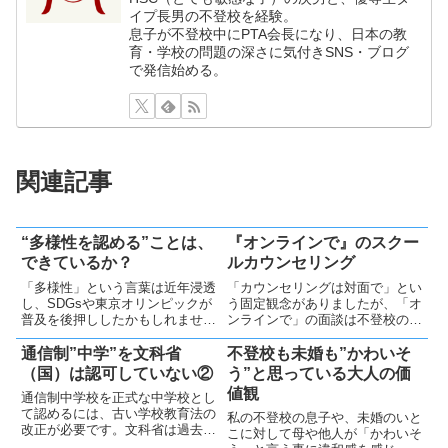
イプ長男の不登校を経験。
息子が不登校中にPTA会長になり、日本の教
育・学校の問題の深さに気付きSNS・ブログ
で発信始める。
関連記事
“多様性を認める”ことは、
『オンラインで』のスクー
できているか？
ルカウンセリング
「多様性」という言葉は近年浸透
「カウンセリングは対面で」とい
し、SDGsや東京オリンピックが
う固定観念がありましたが、「オ
普及を後押ししたかもしれませ
ンラインで」の面談は不登校の子
ん。しかし、不登校問題も含め、
供に親和性が高く、今後広がるべ
多様性を理解し実行するのは日本
きだと思います。
通信制”中学”を文科省
不登校も未婚も”かわいそ
や世界で依然難しいと思います
（国）は認可していない②
う”と思っている大人の価
値観
通信制中学校を正式な中学校とし
て認めるには、古い学校教育法の
私の不登校の息子や、未婚のいと
改正が必要です。文科省は過去に
こに対して母や他人が「かわいそ
改正を拒否しましたが、時代に即