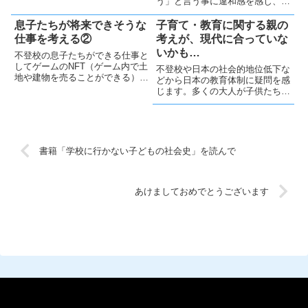
う」と言う事に違和感を感じ、自
した多様な教育を提供するため
分の価値観で他人を評価する危険
に、柔軟な対応をしてほしいもの
性を気付きました。私自身もより
息子たちが将来できそうな
子育て・教育に関する親の
です。
広い視野で人生を送りたいです。
仕事を考える②
考えが、現代に合っていな
いかも…
不登校の息子たちができる仕事と
してゲームのNFT（ゲーム内で土
不登校や日本の社会的地位低下な
地や建物を売ることができる）に
どから日本の教育体制に疑問を感
関心を持ち、マイクラを私（父
じます。多くの大人が子供たちに
親）が始めました
試験での成功を求めていますがど
うなのでしょう？将来の見通しは
難しいですが、敷かれたレールに
乗るか別の道を探るかは各家庭で
考える必要はあると思います。
書籍「学校に行かない子どもの社会史」を読んで
あけましておめでとうございます