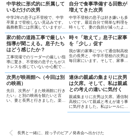
中学校に形式的に所属して
自分で食事準備する回数が
いるだけの次男
増えてきた次男
中学2年の息子は不登校で、中学
中学不登校の息子は好き嫌いも多
卒業まで登校しない見込みです。
いです。最近自分で簡単な料理を
義務教育には所属していますが、
時々して、妻の負担が減ったよう
時代に合わない教育に疑問を抱い
です。学校に行かずパソコンばか
ています。教育改革を急がない
りの毎日ですが、成長している様
家の前の道路工事で厳しい
時々「敢えて」息子に家事
と、日本は廃れるばかりです😓
です😊
指導が聞こえる。息子たち
を「少し」促す
はどう感じたか？
我が家の家事について通信制高校
生の長男と、中学不登校の次男は
工事現場でのリーダーの厳しい指
毎日家にいます。そして、家事は
導に驚き、不登校の息子たちがス
ほぼしません。一時、次男が米を
トレスを感じていないか心配で
炊いたり、皿洗いをしたりしてい
す。愛情ある指導が大切だと思い
ました（過去記事「次男は家の手
ますが、難しい部分も大きいです
次男が映画館へ（今回は別
連休の親戚の集まりに次男
伝いで、社会性を経験してるは
🤔
の映画）
は欠席。そして、私は親戚
ず」）が、お小遣いで何か買いた
との考えの違いに気付く
い...
先日、次男が「また映画館に行き
たい」と別の映画を観たいと言
親戚集まりに次男は欠席。通信制
い、妻と長男と行きました。楽し
高校について親戚と考えが違う事
い映画と外食の時間を過ごしたよ
に気付きました。私はレールに固
うです。2週後には同じ映画を再
執せず合理的に考えるようになっ
び観に行きました。
たと改めて実感しました
長男と一緒に、姪っ子のピアノ発表会へ出かけた