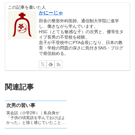
この記事を書いた人
かにーじゃ
田舎の整形外科医師。通信制大学院に進学
し、働きながら学んでいます。
HSC（とても敏感な子）の次男と、優等生タ
イプ長男の不登校を経験。
息子が不登校中にPTA会長になり、日本の教
育・学校の問題の深さに気付きSNS・ブログ
で発信始める。
関連記事
次男の習い事
英会話（小学2年）｜私自身が
「子供の頃英語を学んでおけばよ
かった」と強く感じていたことか
ら、子供たちには英語を学んでほ
しいと思っていました。しかし、