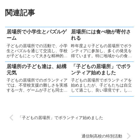
関連記事
居場所で小学生とパズルゲ
居場所には食べ物が寄付さ
ーム
れる
子どもの居場所での活動で、小学
昨年度より子どもの居場所でボラ
生とパズルを通じて交流し、学校
ンティアに参加し、多くの発見を
が子どもにとって大きな精神的負
得ています。特に地域からの食べ
担となっていることを実感しまし
物の寄付に支えられていることを
た。多様な学びの場の必要性を感
実感しました。息子の不登校時に
居場所の子ども達は、結構
「子どもの居場所」でボラ
じつつ、私自身も意義ある時間を
は孤立を感じていましたが、支援
元気
ンティア始めました
過ごせました。
しようとする方々の存在に気づ
子どもの居場所でのボランティア
子どもの居場所でボランティアを
き、感謝しています。
では、不登校支援の難しさを実感
始めましたが、子どもたちは自立
する一方、ゲームが子ども同士の
して過ごし、良い環境です。しか
交流を支えていることも発見でき
し、ここにも来られない不登校の
ました。居場所には比較的元気な
子ども達もいると思われ、将来的
子どもが多いので、来所できない
にはそちらにも関わりたいと思い
子どもたちへどのように関わるか
ますが、まずはここで多くの事を
が今後の課題だと感じています。
経験し学びたいと思います💪
「子どもの居場所」でボランティア始めました
通信制高校の特別活動