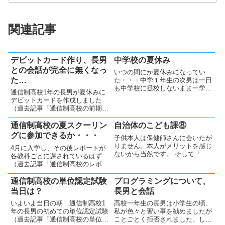
関連記事
デビットカード作り、長男
中学校の夏休み
との会話が完全に無くなっ
いつの間にか夏休みになってい
た…
た・・・中学１年生の次男は一日
も中学校に登校しないまま一学期
通信制高校1年の長男が夏休みに
が終わり、いつの間にか夏休みに
デビットカードを作成しました
なっていました。。。全く登校し
（過去記事「通信制高校の前期試
ていないため、本人も親も登校期
験が終わり、夏休み始まる」）。
間中なのか認識していませんでし
自分で「貯蓄額を見ながら、考え
通信制高校の夏スクーリン
自治体のこども課⑧
た。曜日の感覚については、私自
てお金を使う」という事を身につ
グに参加できるか・・・
身...
子供本人は保健師さんに会いたが
けてほしいと思い、長男に勧めた
りません。本人がメリットを感じ
4月に入学し、その後レポートが
ところ乗り気になり作成しまし
ないから当然です。 そして「不
各教科ごとに課されているはず
た。...
登校の母親の心をケアする」とい
（過去記事「通信制高校のレポー
うことも、取り組むべき大切な事
ト提出」）ですが、長男が提出し
だと思います
ているのかよくわからないまま、
通信制高校の単位認定試験
プログラミングについて、
7月の集中スクーリングを迎えま
当日は？
長男と会話
した。とりあえず高校からは何の
いよいよ当日の朝…通信制高校1
高校一年生の長男は小学生の頃、
連絡も来ていません（”レポート
年の長男の初めての単位認定試験
私が色々と習い事を勧めましたが
未...
（過去記事「通信制高校の単位認
ことごとく拒否されました。しか