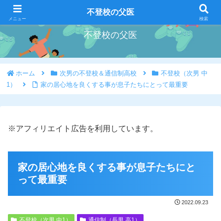
好きな事を好きな時にやろう
不登校の父医
メニュー
検索
不登校の父医
ホーム
次男の不登校＆通信制高校
不登校（次男 中
1）
家の居心地を良くする事が息子たちにとって最重要
※アフィリエイト広告を利用しています。
家の居心地を良くする事が息子たちにと
って最重要
2022.09.23
不登校（次男 中1）
通信制（長男 高1）