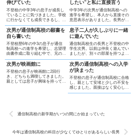
伸びていた
したい”と私に直接言う
不登校の中学3年の息子が成長し
中学3年の次男が通信制高校への
ていることに気づきました。学校
進学を希望し、本人から直接その
に行かなくても成長できるし、小
意思表示がありました。長男が同
さな喜びを大切にし家族と仲良く
じ高校に通っており、その経験が
生活していきたいです。
次男の進学を後押ししています。
次男が通信制高校の願書を
息子二人が久しぶりに一緒
しかし、次男の学習習慣が定着し
自ら書いた
に遊んでいた
ていないため、無理のない科目選
不登校歴6年の中3の息子が通信
通信制高校生の長男と不登校の中
択が重要だと考えています
制高校への進学を希望し、志望理
学生次男。以前は仲良く遊んでい
由書作成に取り組む中で、兄の影
ましたが、別々の部屋を持つよう
響や学校への信頼感が大きな要因
になり疎遠に。最近、久しぶりに
であることがわかりました。信頼
二人でプラモデルを作る姿を見
次男が映画館に
次男の通信制高校への入学
できなかった小中学校での経験を
て、親として嬉しく思いました。
が決まった
不登校の息子が映画館に2回行
経て、自由な通信制高校での生活
家族の絆と健康が何より大切だと
き、どちらも満喫してきました。
不登校の息子が通信制高校に合格
を期待している様です
思っています。
親としては息子が興味を持って外
し、親として安堵と少しの不安を
出することが嬉しく、今後もやり
感じました。面接はなく安心しま
たいことを応援したいです。
したが経験としてあっても良かっ
たかもしれません。入学後のレポ
ート課題などは本人に任せ、相談
された時にだけ全力で支援するつ
もりです
通信制高校の新学期がいつの間にか始まっていた
今年は通信制高校の科目が少なくてゆとりがあるらしい長男