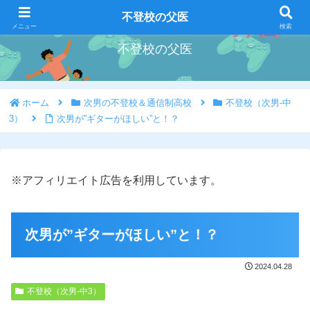
好きな事を好きな時にやろう
不登校の父医
メニュー
検索
不登校の父医
ホーム
次男の不登校＆通信制高校
不登校（次男-中
3）
次男が”ギターがほしい”と！？
※アフィリエイト広告を利用しています。
次男が”ギターがほしい”と！？
2024.04.28
不登校（次男-中3）