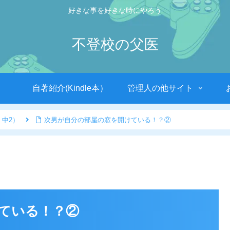
好きな事を好きな時にやろう
不登校の父医
自著紹介(Kindle本）
管理人の他サイト
 中2）
次男が自分の部屋の窓を開けている！？②
ている！？②