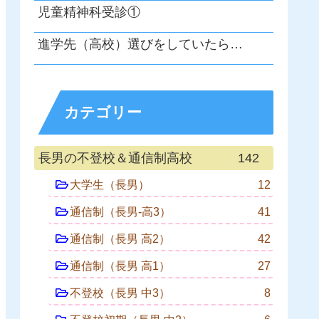
児童精神科受診①
進学先（高校）選びをしていたら…
カテゴリー
長男の不登校＆通信制高校
142
大学生（長男）
12
通信制（長男-高3）
41
通信制（長男 高2）
42
通信制（長男 高1）
27
不登校（長男 中3）
8