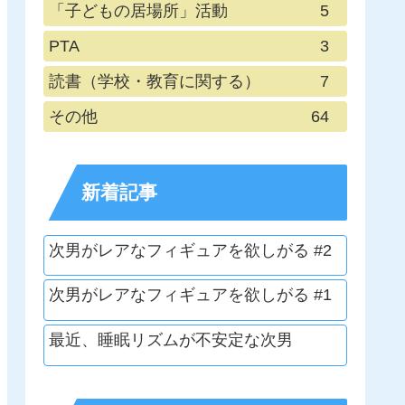
「子どもの居場所」活動
5
PTA
3
読書（学校・教育に関する）
7
その他
64
新着記事
次男がレアなフィギュアを欲しがる #2
次男がレアなフィギュアを欲しがる #1
最近、睡眠リズムが不安定な次男