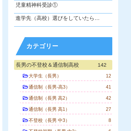
児童精神科受診①
進学先（高校）選びをしていたら…
カテゴリー
長男の不登校＆通信制高校
142
大学生（長男）
12
通信制（長男-高3）
41
通信制（長男 高2）
42
通信制（長男 高1）
27
不登校（長男 中3）
8