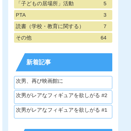
「子どもの居場所」活動
5
PTA
3
読書（学校・教育に関する）
7
その他
64
新着記事
次男、再び映画館に
次男がレアなフィギュアを欲しがる #2
次男がレアなフィギュアを欲しがる #1