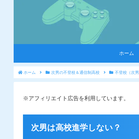
ホーム
ホーム
次男の不登校＆通信制高校
不登校（次男
※アフィリエイト広告を利用しています。
次男は高校進学しない？