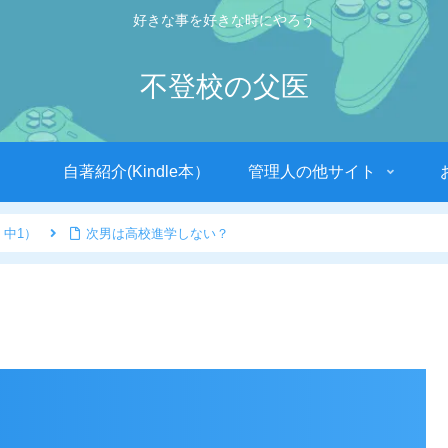
好きな事を好きな時にやろう
不登校の父医
自著紹介(Kindle本）
管理人の他サイト
 中1）
次男は高校進学しない？