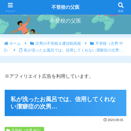
好きな事を好きな時にやろう
不登校の父医
メニュー
検索
不登校の父医
ホーム
次男の不登校＆通信制高校
不登校（次男 中
2）
私が洗ったお風呂では、信用してくれない潔癖症の次男…
※アフィリエイト広告を利用しています。
私が洗ったお風呂では、信用してくれな
い潔癖症の次男…
2023.09.01
不登校（次男 中2）