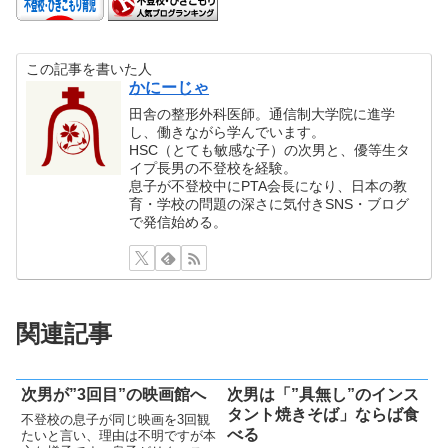
この記事を書いた人
かにーじゃ
田舎の整形外科医師。通信制大学院に進学
し、働きながら学んでいます。
HSC（とても敏感な子）の次男と、優等生タ
イプ長男の不登校を経験。
息子が不登校中にPTA会長になり、日本の教
育・学校の問題の深さに気付きSNS・ブログ
で発信始める。
関連記事
次男が”3回目”の映画館へ
次男は「”具無し”のインス
タント焼きそば」ならば食
不登校の息子が同じ映画を3回観
べる
たいと言い、理由は不明ですが本