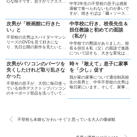
心な様子です。息子がリクエスト
中学2年生の不登校の息子は感覚
してきたことは、親としてできる
過敏で食べられないものが多いで
だけサポートしたいと思っていま
すが、焼きそばは「麺＋ソースの
す。
み」ならば食べられるようになり
ました。味覚を含めた感覚・好み
次男が「映画館に行きた
中学校に行き、校長先生＆
は人それぞれ異なることを改めて
い」と
担任教諭と初めての面談
認識しました。
（私が）
不登校の次男はスパイダーマンシ
リーズのDVDを見て好きにな
中学校での懇談がありました。校
り、先日公開の新作を見たいと言
長＆担任＆私（父）の面談で進路
い映画館に行きました（平日の昼
について話すも、大きな変化は難
間に）。
しい様子。校長は熱心すぎて、次
男へのプレッシャーにならないか
次男がパソコンのパーツを
時々「敢えて」息子に家事
今後が心配です。
失くしたけれど取り乱さな
を「少し」促す
かった
我が家の家事について通信制高校
生の長男と、中学不登校の次男は
不登校の息子が、大切に毎日使っ
毎日家にいます。そして、家事は
ている自作デスクトップパソコン
ほぼしません。一時、次男が米を
のキーボード部品を洗っていて紛
炊いたり、皿洗いをしたりしてい
失してしまいました。でも、そん
ました（過去記事「次男は家の手
なハプニングでも次男の冷静な対
伝いで、社会性を経験してるは
応から成長を感じました。
ず」）が、お小遣いで何か買いた
い...
不登校も未婚も”かわいそう”と思っている大人の価値観