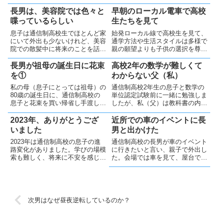
長男は、美容院では色々と
早朝のローカル電車で高校
喋っているらしい
生たちを見て
息子は通信制高校生でほとんど家
始発ローカル線で高校生を見て、
にいて外出も少ないけれど、美容
通学方法や生活スタイルは多様で
院での散髪中に将来のことを話し
親の願望よりも子供の選択を尊重
ているらしい。学校からのストレ
してあげることが貴重な青春にな
スも減り、美容院が良いコミュニ
るだろうと思いました。
長男が祖母の誕生日に花束
高校2年の数学が難しくて
ケーションの場となっている様で
を①
わからない父（私）
す😊
私の母（息子にとっては祖母）の
通信制高校2年生の息子と数学の
80歳の誕生日に、通信制高校の
単位認定試験前に一緒に勉強しま
息子と花束を買い帰省し手渡しま
したが、私（父）は教科書の内容
した。中学で不登校になった子の
がほぼわからず役に立ちませんで
成長した姿を見て、喜んでいるよ
した。単位認定試験をきちんと受
2023年、ありがとうござ
近所での車のイベントに長
うでした😂
験するのかやや心配です😟
いました
男と出かけた
2023年は通信制高校の息子の進
通信制高校の長男が車のイベント
路変化がありました。学びの場模
に行きたいと言い、親子で外出し
索も難しく、将来に不安を感じつ
た。会場では車を見て、屋台で焼
つも、来年も地道に生きていきた
きそばを買って帰った。次男も食
いと思います💪
べてくれて、少しイベント感を感
じてくれた？
次男はなぜ昼夜逆転しているのか？