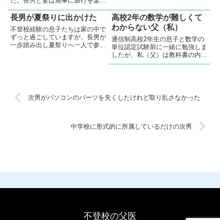
た。長男と妻は無事に旅行を楽し
りますがネット上の友達に感謝し
んで？帰宅し、スクーリングは無
ています
事終了しました。親として今後も
長男が夏祭りに出かけた
高校2年の数学が難しくて
バックアップしていきます。
わからない父（私）
不登校経験の息子たちは家の中で
ずっと過ごしていますが、長男が
通信制高校2年生の息子と数学の
一歩踏み出し夏祭りへ一人で参加
単位認定試験前に一緒に勉強しま
を希望し行ってきました。焼きそ
したが、私（父）は教科書の内容
ばを一人で買い、帰宅後に家族全
がほぼわからず役に立ちませんで
員でおいしく頂きました😊
した。単位認定試験をきちんと受
験するのかやや心配です😟
次男がパソコンのパーツを失くしたけれど取り乱さなかった
中学校に形式的に所属しているだけの次男
不登校の父医