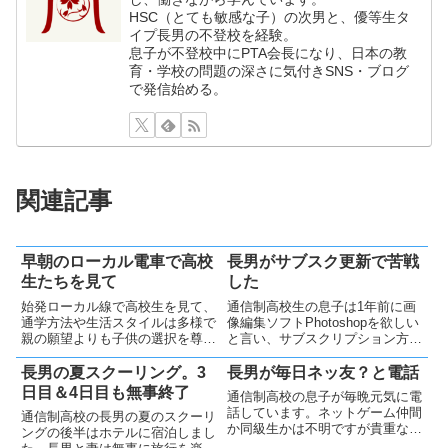
HSC（とても敏感な子）の次男と、優等生タ
イプ長男の不登校を経験。
息子が不登校中にPTA会長になり、日本の教
育・学校の問題の深さに気付きSNS・ブログ
で発信始める。
関連記事
早朝のローカル電車で高校
長男がサブスク更新で苦戦
生たちを見て
した
始発ローカル線で高校生を見て、
通信制高校生の息子は1年前に画
通学方法や生活スタイルは多様で
像編集ソフトPhotoshopを欲しい
親の願望よりも子供の選択を尊重
と言い、サブスクリプション方式
してあげることが貴重な青春にな
で購入しました。初年度は銀行振
るだろうと思いました。
込で支払い、次年度はデビットカ
長男の夏スクーリング。3
長男が毎日ネッ友？と電話
ードで自力で更新したようです。
日目＆4日目も無事終了
通信制高校の息子が毎晩元気に電
色々と経験し、成長しています。
話しています。ネットゲーム仲間
通信制高校の長男の夏のスクーリ
か同級生かは不明ですが貴重なコ
ングの後半はホテルに宿泊しまし
ミュニケーションです。心配もあ