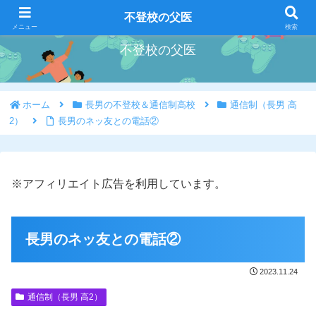
好きな事を好きな時にやろう
不登校の父医
メニュー
検索
不登校の父医
ホーム
長男の不登校＆通信制高校
通信制（長男 高
2）
長男のネッ友との電話②
※アフィリエイト広告を利用しています。
長男のネッ友との電話②
2023.11.24
通信制（長男 高2）