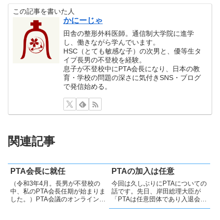
この記事を書いた人
かにーじゃ
田舎の整形外科医師。通信制大学院に進学
し、働きながら学んでいます。
HSC（とても敏感な子）の次男と、優等生タ
イプ長男の不登校を経験。
息子が不登校中にPTA会長になり、日本の教
育・学校の問題の深さに気付きSNS・ブログ
で発信始める。
関連記事
PTA会長に就任
PTAの加入は任意
（令和3年4月。長男が不登校の
今回は久しぶりにPTAについての
中、私のPTA会長任期が始まりま
話です。先日、岸田総理大臣が
した。）PTA会議のオンライン化
「PTAは任意団体であり入退会は
私がPTAの新たな取り組みとし
保護者の自由」と発言されまし
て、まず試みたことが会議のオン
た。いまだに「PTA加入は必須」