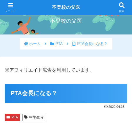
好きな事を好きな時にやろう
不登校の父医
メニュー
検索
不登校の父医
ホーム
PTA
PTA会長になる？
※アフィリエイト広告を利用しています。
PTA会長になる？
2022.04.16
PTA
中学生時