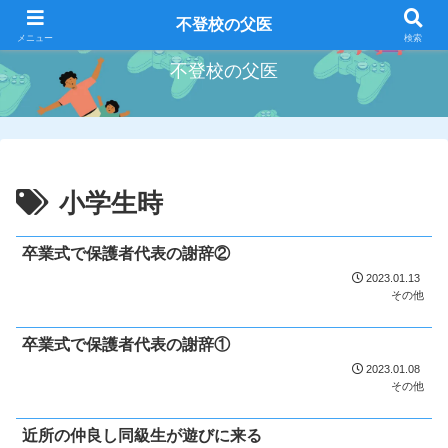
好きな事を好きな時にやろう
不登校の父医
メニュー
検索
不登校の父医
小学生時
卒業式で保護者代表の謝辞②
2023.01.13
その他
卒業式で保護者代表の謝辞①
2023.01.08
その他
近所の仲良し同級生が遊びに来る