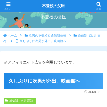
好きな事を好きな時にやろう
不登校の父医
メニュー
検索
不登校の父医
ホーム
次男の不登校＆通信制高校
通信制（次男 高
2）
久しぶりに次男が外出。映画館へ
※アフィリエイト広告を利用しています。
久しぶりに次男が外出。映画館へ
2026.05.31
通信制（次男 高2）