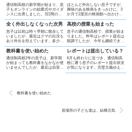
通信制高校の新学期が始まり、息
ほとんど外出しない息子ですが、
子もオンラインの始業式やガイダ
興味のある映画をきっかけに、3
ンスに出席しました。3日間の受
か月で2度目の映画館へ出かけま
講で疲れも見られましたが、今後
した。妻も「息子と一緒に出かけ
はレポート提出も始まります。無
られたこと」が嬉しかったようで
全く外出しなくなった次男
高校の授業も始まった
理のないペースで、試行錯誤しな
す。無理に「模範」を目指さず、
息子は以前は時々早朝に散歩して
息子の通信制高校で、授業が始ま
がら進んでほしいと思います。
我が家なりのペースで過ごしてい
いましたが、最近はクマの出没も
りました。昨年はレポート提出は
きたいと思います😊
あり外出を控えています。多少気
順調でしたが、今年も継続できる
にしつつも、本人が家で快適に過
か気がかりです。春休み後の再開
ごせるなら無理に外へ連れ出す必
に不安はありますが、自分で調整
教科書を使い始めた
レポートは提出している？
要はないと考えています。干渉は
して進めてほしいと思います。ま
通信制高校2年の息子は、新学期
6月も終わりに近づき、通信制高
せずに、必要な時に相談される父
た、気にしていたニキビも改善し
が始まっても教科書をなかなか使
校に通う息子のレポート提出状況
親でありたいと思います。
安心しました。
いませんでしたが、最近は自室へ
が気になります。完璧主義ゆえに
持ち込むようになりました。学習
行き詰まりやすい次男ですが、妻
やレポート提出は本人に任せつ
と相談の上、本人の自主性を尊重
つ、相談があれば支援する姿勢を
しつつ、困った際にはサポートで
大切にしています。子どもを見守
きるよう見守っています。
りながら自分自身の人生も大切に
教科書を使い始めた
しています。
居場所の子ども達は、結構元気