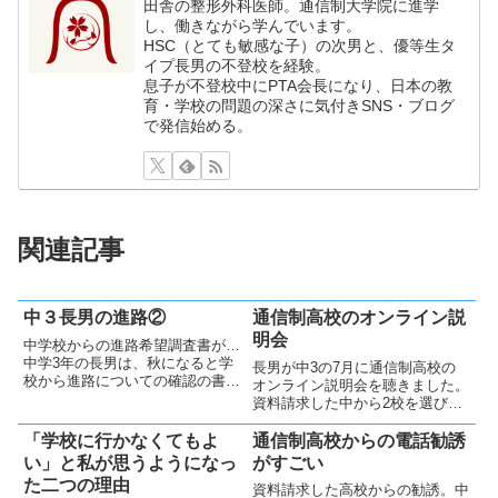
田舎の整形外科医師。通信制大学院に進学
し、働きながら学んでいます。
HSC（とても敏感な子）の次男と、優等生タ
イプ長男の不登校を経験。
息子が不登校中にPTA会長になり、日本の教
育・学校の問題の深さに気付きSNS・ブログ
で発信始める。
関連記事
中３長男の進路②
通信制高校のオンライン説
明会
中学校からの進路希望調査書が…
中学3年の長男は、秋になると学
長男が中3の7月に通信制高校の
校から進路についての確認の書類
オンライン説明会を聴きました。
が来ました。私と妻は、7月にオ
資料請求した中から2校を選びま
ンラインで説明会を聴いた通信制
した（過去記事：「通信制高校か
高校（過去記事：「通信制高校の
らの電話勧誘がすごい」。第1候
「学校に行かなくてもよ
通信制高校からの電話勧誘
オンライン説明会」）にほぼ決め
補の通信制高校のオンライン説明
い」と私が思うようになっ
がすごい
ていましたが、本人の希望がど
会長男に一番合っていそうな高校
た二つの理由
う...
資料請求した高校からの勧誘。中
の説明会は、学校の規模も小さ