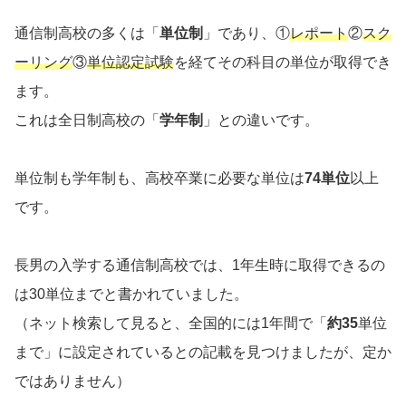
通信制高校の多くは「
単位制
」であり、①
レポート
②
スク
ーリング
③
単位認定試験
を経てその科目の単位が取得でき
ます。
これは全日制高校の「
学年制
」との違いです。
単位制も学年制も、高校卒業に必要な単位は
74
単位
以上
です。
長男の入学する通信制高校では、1年生時に取得できるの
は30単位までと書かれていました。
（ネット検索して見ると、全国的には1年間で「
約
35
単位
まで」に設定されているとの記載を見つけましたが、定か
ではありません）