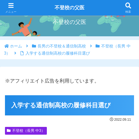
好きな事を好きな時にやろう
不登校の父医
メニュー
検索
不登校の父医
ホーム
長男の不登校＆通信制高校
不登校（長男 中
3）
入学する通信制高校の履修科目選び
※アフィリエイト広告を利用しています。
入学する通信制高校の履修科目選び
2022.09.11
不登校（長男 中3）