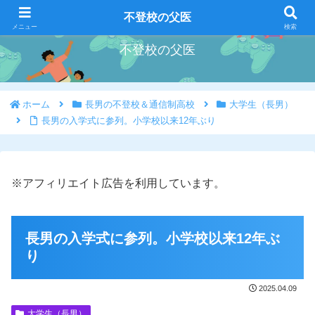
好きな事を好きな時にやろう
不登校の父医
メニュー
検索
不登校の父医
ホーム
長男の不登校＆通信制高校
大学生（長男）
長男の入学式に参列。小学校以来12年ぶり
※アフィリエイト広告を利用しています。
長男の入学式に参列。小学校以来12年ぶ
り
2025.04.09
大学生（長男）