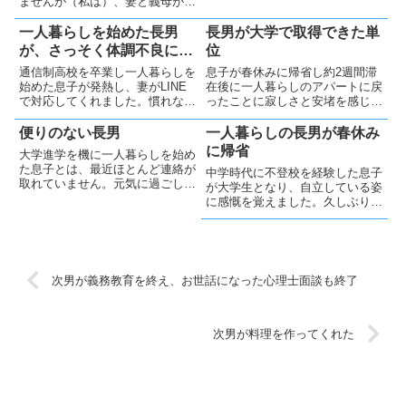
ませんが（私は）、妻と義母が学
聞き安心しました。中学不登校か
園祭を訪問しました。息子は忙し
ら通信制高校を経て成長し大学へ
そうでしたが楽しそうに活動して
一人暮らしを始めた長男
長男が大学で取得できた単
進学した姿に感慨を覚え、今後も
おり、妻と義母はその様子に安心
が、さっそく体調不良に…
位
陰ながら見守りたいと思います。
し、とても良い旅になったようで
通信制高校を卒業し一人暮らしを
息子が春休みに帰省し約2週間滞
す。
始めた息子が発熱し、妻がLINE
在後に一人暮らしのアパートに戻
で対応してくれました。慣れない
ったことに寂しさと安堵を感じま
医療機関受診も何とか乗り越えま
した。大学から郵送された成績表
したが、薬の服用に迷うなど不安
で全単位取得を確認し成長を実感
便りのない長男
一人暮らしの長男が春休み
なことだらけです。まずは体調の
しました。通信制高校生の弟（次
に帰省
大学進学を機に一人暮らしを始め
回復を願うのみです。
男）も1年間頑張りました。
た息子とは、最近ほとんど連絡が
中学時代に不登校を経験した息子
取れていません。元気に過ごして
が大学生となり、自立している姿
いると信じたい一方で、不安も残
に感慨を覚えました。久しぶりの
ります。自分が親元を離れた頃を
再会はとてもうれしく、家族で穏
思い出し、親の心配や愛情を改め
やかな時間を過ごしました。約2
て実感しています。夏休みには帰
週間の滞在を終えて帰る息子は、
省してくれるでしょうか？
以前よりたくましく見えました。
次男が義務教育を終え、お世話になった心理士面談も終了
次男が料理を作ってくれた