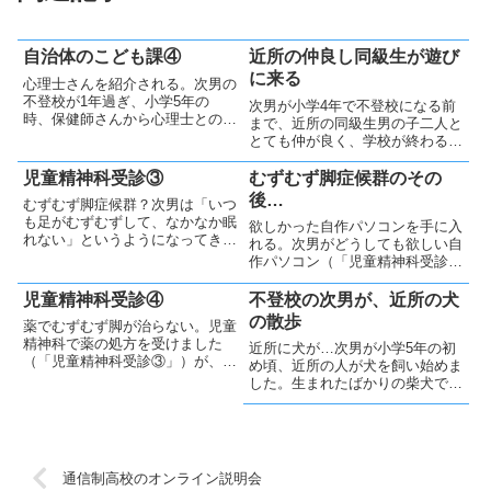
自治体のこども課④
近所の仲良し同級生が遊び
に来る
心理士さんを紹介される。次男の
不登校が1年過ぎ、小学5年の
次男が小学4年で不登校になる前
時、保健師さんから心理士との面
まで、近所の同級生男の子二人と
談を妻が勧められました。妻が信
とても仲が良く、学校が終わると
頼する保健師さんからの提案で
3人のうちの誰かの家に直接行っ
す。少し不安はありながらも、妻
て、一緒に遊んでいました。不登
児童精神科受診③
むずむず脚症候群のその
は心理士さんとの面談予約を取り
校になってからも、遊びに来てく
後…
むずむず脚症候群？次男は「いつ
ました。本来は「息子が面談を受
れるそして、次男が不登校になっ
も足がむずむずして、なかなか眠
ける...
欲しかった自作パソコンを手に入
てからも、その男の子二人は学
れない」というようになってきま
れる。次男がどうしても欲しい自
校...
した。不登校になって1年過ぎた
作パソコン（「児童精神科受診
頃の小学5年時です。調べてみる
④」）をネット通販で注文しまし
と「むずむず脚症候群」とか「レ
た。パーツはすべて次男が調べ
児童精神科受診④
不登校の次男が、近所の犬
ストレスレッグス(restless legs)
て、よく考えた上で選びました。
の散歩
薬でむずむず脚が治らない。児童
症候群」に当て...
頼んでもすべてがそろうのには少
精神科で薬の処方を受けました
近所に犬が…次男が小学5年の初
し時間がかかります。私が帰宅す
（「児童精神科受診③」）が、次
め頃、近所の人が犬を飼い始めま
るた...
男のむずむず脚は良くならず、服
した。生まれたばかりの柴犬で
用も中断してしまいました。その
す。次男は小さな虫は苦手です
後の児童精神科受診は本人も嫌が
が、妻の実家のネコをとても可愛
り、再び妻だけが行くようになり
がったり、動物園ではウサギ・モ
ました。「改善しないなら行きた
ルモットの所にずっといるなど、
く...
小型動物が好きなようでした。あ
通信制高校のオンライン説明会
る時...