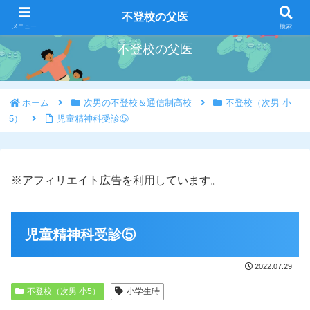
好きな事を好きな時にやろう
不登校の父医
メニュー
検索
不登校の父医
ホーム
次男の不登校＆通信制高校
不登校（次男 小
5）
児童精神科受診⑤
※アフィリエイト広告を利用しています。
児童精神科受診⑤
2022.07.29
不登校（次男 小5）
小学生時