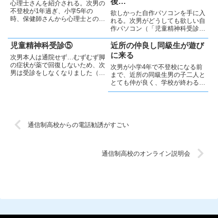
後…
心理士さんを紹介される。次男の
り、再び妻だけが行くようになり
ストレスレッグス(restless legs)
不登校が1年過ぎ、小学5年の
欲しかった自作パソコンを手に入
ました。「改善しないなら行きた
症候群」に当て...
時、保健師さんから心理士との面
れる。次男がどうしても欲しい自
く...
談を妻が勧められました。妻が信
作パソコン（「児童精神科受診
頼する保健師さんからの提案で
④」）をネット通販で注文しまし
す。少し不安はありながらも、妻
た。パーツはすべて次男が調べ
児童精神科受診⑤
近所の仲良し同級生が遊び
は心理士さんとの面談予約を取り
て、よく考えた上で選びました。
に来る
次男本人は通院せず…むずむず脚
ました。本来は「息子が面談を受
頼んでもすべてがそろうのには少
の症状が薬で回復しないため、次
ける...
次男が小学4年で不登校になる前
し時間がかかります。私が帰宅す
男は受診をしなくなりました（過
まで、近所の同級生男の子二人と
るた...
去記事：「児童精神科受診
とても仲が良く、学校が終わると
④」）。小学5年の頃です。しか
3人のうちの誰かの家に直接行っ
し、症状は落ち着いたため（過去
て、一緒に遊んでいました。不登
記事：「むずむず脚症候群のその
校になってからも、遊びに来てく
後…」）、通院の必要性も低くは
れるそして、次男が不登校になっ
なって...
てからも、その男の子二人は学
通信制高校からの電話勧誘がすごい
校...
通信制高校のオンライン説明会