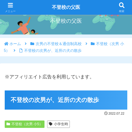
好きな事を好きな時にやろう
不登校の父医
メニュー
検索
不登校の父医
ホーム
次男の不登校＆通信制高校
不登校（次男 小
5）
不登校の次男が、近所の犬の散歩
※アフィリエイト広告を利用しています。
不登校の次男が、近所の犬の散歩
2022.07.22
不登校（次男 小5）
小学生時