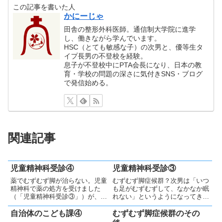
この記事を書いた人
かにーじゃ
田舎の整形外科医師。通信制大学院に進学
し、働きながら学んでいます。
HSC（とても敏感な子）の次男と、優等生タ
イプ長男の不登校を経験。
息子が不登校中にPTA会長になり、日本の教
育・学校の問題の深さに気付きSNS・ブログ
で発信始める。
関連記事
児童精神科受診④
児童精神科受診③
薬でむずむず脚が治らない。児童
むずむず脚症候群？次男は「いつ
精神科で薬の処方を受けました
も足がむずむずして、なかなか眠
（「児童精神科受診③」）が、次
れない」というようになってきま
男のむずむず脚は良くならず、服
した。不登校になって1年過ぎた
用も中断してしまいました。その
頃の小学5年時です。調べてみる
自治体のこども課④
むずむず脚症候群のその
後の児童精神科受診は本人も嫌が
と「むずむず脚症候群」とか「レ